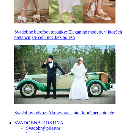
Svadobné barefoot topánky: Elegantné modely, v ktorých
pretancujete celú noc bez bolesti
Svadobný odvoz: Ako vybrať auto, ktoré neoľutujete
SVADOBNÁ HOSTINA
Svadobný priestor