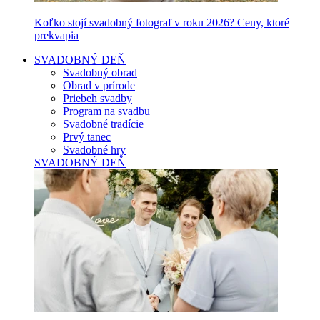
Koľko stojí svadobný fotograf v roku 2026? Ceny, ktoré
prekvapia
SVADOBNÝ DEŇ
Svadobný obrad
Obrad v prírode
Priebeh svadby
Program na svadbu
Svadobné tradície
Prvý tanec
Svadobné hry
SVADOBNÝ DEŇ