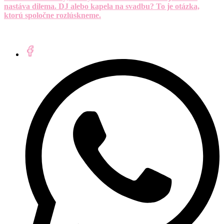
nastáva dilema. DJ alebo kapela na svadbu? To je otázka,
ktorú spoločne rozlúskneme.