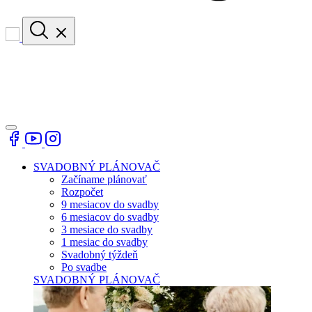
SVADOBNÝ PLÁNOVAČ
Začíname plánovať
Rozpočet
9 mesiacov do svadby
6 mesiacov do svadby
3 mesiace do svadby
1 mesiac do svadby
Svadobný týždeň
Po svadbe
SVADOBNÝ PLÁNOVAČ