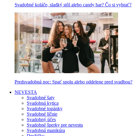
Svadobné koláče, sladký stôl alebo candy bar? Čo si vybrať?
Predsvadobná noc: Spať spolu alebo oddelene pred svadbou?
NEVESTA
Svadobné šaty
Svadobná kytica
Svadobné topánky
Svadobné líčnie
Svadobný účes
Svadobné šperky pre nevestu
Svadobná manikúra
Družičky