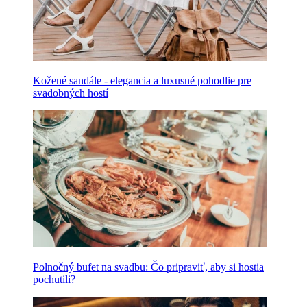
Kožené sandále - elegancia a luxusné pohodlie pre
svadobných hostí
Polnočný bufet na svadbu: Čo pripraviť, aby si hostia
pochutili?