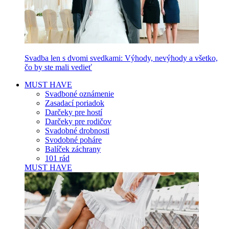
Svadba len s dvomi svedkami: Výhody, nevýhody a všetko,
čo by ste mali vedieť
MUST HAVE
Svadboné oznámenie
Zasadací poriadok
Darčeky pre hostí
Darčeky pre rodičov
Svadobné drobnosti
Svodobné poháre
Balíček záchrany
101 rád
MUST HAVE