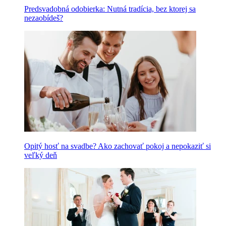
Predsvadobná odobierka: Nutná tradícia, bez ktorej sa
nezaobídeš?
Opitý hosť na svadbe? Ako zachovať pokoj a nepokaziť si
veľký deň