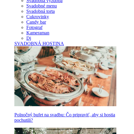
Svadobná výzdoba
Svadobné menu
Svadobná torta
Cukrovinky
Candy bar
Fotograf
Kameraman
Dj
SVADOBNÁ HOSTINA
Polnočný bufet na svadbu: Čo pripraviť, aby si hostia
pochutili?