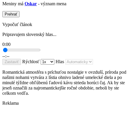
Meniny má
Oskar
- význam mena
Prehrať
Vypočuť článok
Pripravujem slovenský hlas...
0:00
--:--
Rýchlosť
Hlas
Zastaviť
Romantická atmosféra s príchuťou nostalgie v ovzduší, príroda pod
našimi nohami vytvára z lístia ohnivo ladené umelecké diela a po
minulé týždne obľúbenú ľadovú kávu strieda horúci čaj. Ak by ste
jeseň označili za najromantickejšie ročné obdobie, neboli by ste
celkom vedľa.
Reklama