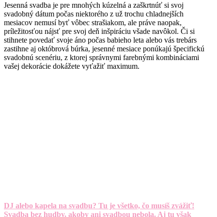
Jesenná svadba je pre mnohých kúzelná a zaškrtnúť si svoj
svadobný dátum počas niektorého z už trochu chladnejších
mesiacov nemusí byť vôbec strašiakom, ale práve naopak,
príležitosťou nájsť pre svoj deň inšpiráciu všade navôkol. Či si
stihnete povedať svoje áno počas babieho leta alebo vás trebárs
zastihne aj októbrová búrka, jesenné mesiace ponúkajú špecifickú
svadobnú scenériu, z ktorej správnymi farebnými kombináciami
vašej dekorácie dokážete vyťažiť maximum.
DJ alebo kapela na svadbu? Tu je všetko, čo musíš zvážiť!
Svadba bez hudby, akoby ani svadbou nebola. Aj tu však