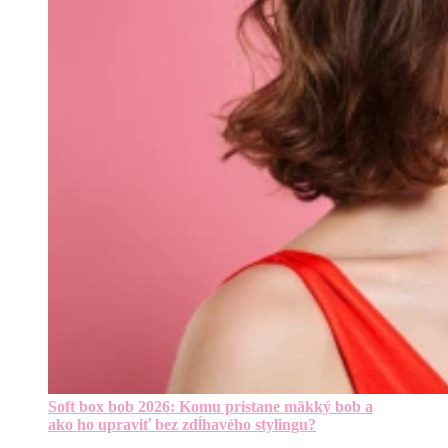
Soft box bob 2026: Komu pristane mäkký bob a
ako ho upraviť bez zdĺhavého stylingu?