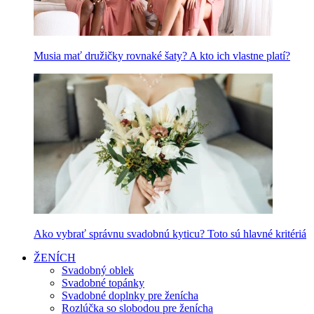
Musia mať družičky rovnaké šaty? A kto ich vlastne platí?
Ako vybrať správnu svadobnú kyticu? Toto sú hlavné kritériá
ŽENÍCH
Svadobný oblek
Svadobné topánky
Svadobné doplnky pre ženícha
Rozlúčka so slobodou pre ženícha