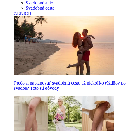
Svadobné auto
Svadobná cesta
ŽENÍCH
Prečo si naplánovať svadobnú cestu až niekoľko týždňov po
svadbe? Toto sú dôvody