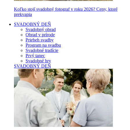
Koľko stojí svadobný fotograf v roku 2026? Ceny, ktoré
prekvapia
SVADOBNÝ DEŇ
Svadobný obrad
Obrad v prírode
Priebeh svadby
Program na svadbu
Svadobné tradície
Prvý tanec
Svadobné hry
SVADOBNÝ DEŇ