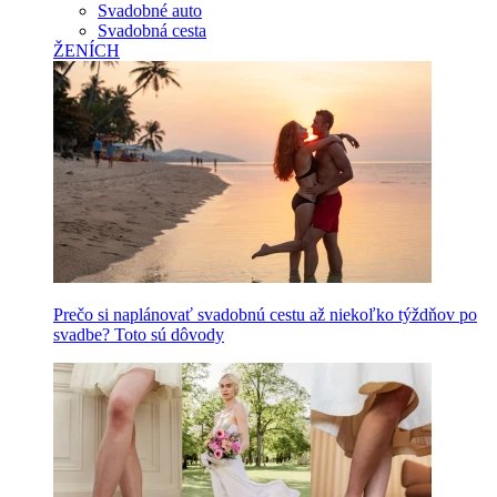
Svadobné auto
Svadobná cesta
ŽENÍCH
Prečo si naplánovať svadobnú cestu až niekoľko týždňov po
svadbe? Toto sú dôvody