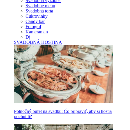
Svadobná výzdoba
Svadobné menu
Svadobná torta
Cukrovinky
Candy bar
Fotograf
Kameraman
Dj
SVADOBNÁ HOSTINA
Polnočný bufet na svadbu: Čo pripraviť, aby si hostia
pochutili?