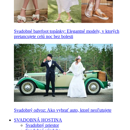
Svadobné barefoot topánky: Elegantné modely, v ktorých
pretancujete celú noc bez bolesti
Svadobný odvoz: Ako vybrať auto, ktoré neoľutujete
SVADOBNÁ HOSTINA
Svadobný priestor