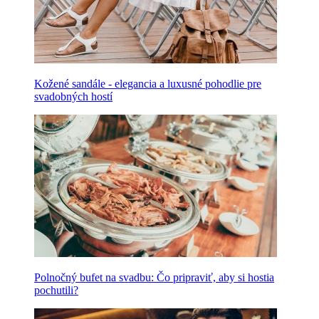
Kožené sandále - elegancia a luxusné pohodlie pre
svadobných hostí
Polnočný bufet na svadbu: Čo pripraviť, aby si hostia
pochutili?