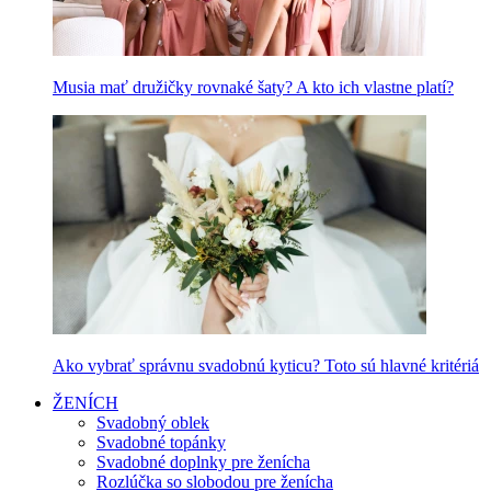
Musia mať družičky rovnaké šaty? A kto ich vlastne platí?
Ako vybrať správnu svadobnú kyticu? Toto sú hlavné kritériá
ŽENÍCH
Svadobný oblek
Svadobné topánky
Svadobné doplnky pre ženícha
Rozlúčka so slobodou pre ženícha