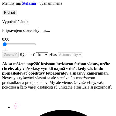
Meniny má
Štefánia
- význam mena
Prehrať
Vypočuť článok
Pripravujem slovenský hlas...
0:00
--:--
Rýchlosť
Hlas
Zastaviť
Ak sa môžete popýšiť krásnou hrdzavou farbou vlasov, určite
chcete, aby vaše vlasy vynikli najmä v deň, kedy vás budú
prenasledovať objektívy fotoaparátov a snaživý kameraman.
Nevesty s ryšavými vlasmi sa ale stretávajú s množstvom
predsudkov a predpokladov. My ale vieme, že vaše vlasy, vaša
pokožka a čaro vašej osobnosti sú unikátne a zaslúžia si pozornosť.