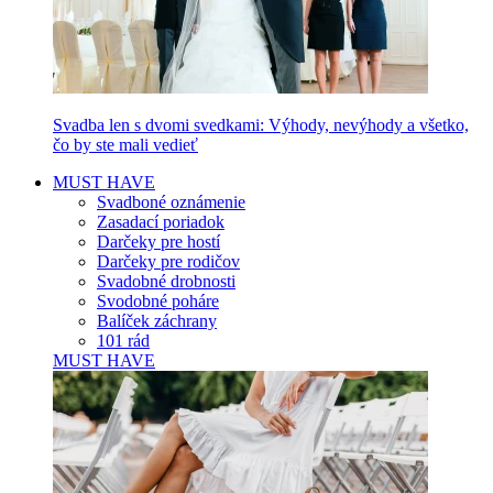
Svadba len s dvomi svedkami: Výhody, nevýhody a všetko,
čo by ste mali vedieť
MUST HAVE
Svadboné oznámenie
Zasadací poriadok
Darčeky pre hostí
Darčeky pre rodičov
Svadobné drobnosti
Svodobné poháre
Balíček záchrany
101 rád
MUST HAVE