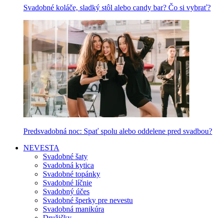
Svadobné koláče, sladký stôl alebo candy bar? Čo si vybrať?
Predsvadobná noc: Spať spolu alebo oddelene pred svadbou?
NEVESTA
Svadobné šaty
Svadobná kytica
Svadobné topánky
Svadobné líčnie
Svadobný účes
Svadobné šperky pre nevestu
Svadobná manikúra
Družičky