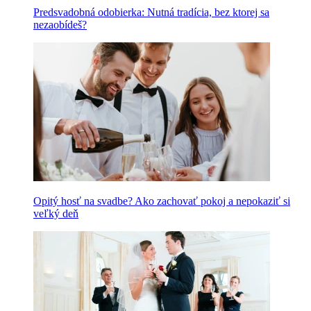
Predsvadobná odobierka: Nutná tradícia, bez ktorej sa
nezaobídeš?
Opitý hosť na svadbe? Ako zachovať pokoj a nepokaziť si
veľký deň