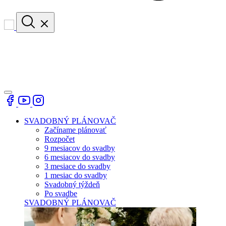
SVADOBNÝ PLÁNOVAČ
Začíname plánovať
Rozpočet
9 mesiacov do svadby
6 mesiacov do svadby
3 mesiace do svadby
1 mesiac do svadby
Svadobný týždeň
Po svadbe
SVADOBNÝ PLÁNOVAČ