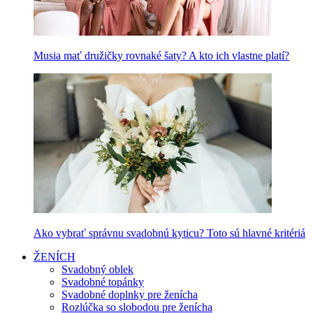
Musia mať družičky rovnaké šaty? A kto ich vlastne platí?
Ako vybrať správnu svadobnú kyticu? Toto sú hlavné kritériá
ŽENÍCH
Svadobný oblek
Svadobné topánky
Svadobné doplnky pre ženícha
Rozlúčka so slobodou pre ženícha