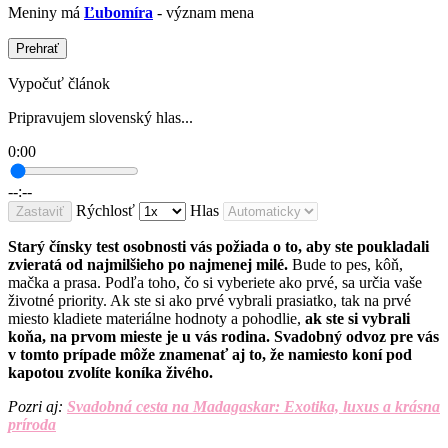
Meniny má
Ľubomíra
- význam mena
Prehrať
Vypočuť článok
Pripravujem slovenský hlas...
0:00
--:--
Rýchlosť
Hlas
Zastaviť
Starý čínsky test osobnosti vás požiada o to, aby ste poukladali
zvieratá od najmilšieho po najmenej milé.
Bude to pes, kôň,
mačka a prasa. Podľa toho, čo si vyberiete ako prvé, sa určia vaše
životné priority. Ak ste si ako prvé vybrali prasiatko, tak na prvé
miesto kladiete materiálne hodnoty a pohodlie,
ak ste si vybrali
koňa, na prvom mieste je u vás rodina. Svadobný odvoz pre vás
v tomto prípade môže znamenať aj to, že namiesto koní pod
kapotou zvolíte koníka živého.
Pozri aj:
Svadobná cesta na Madagaskar: Exotika, luxus a krásna
príroda