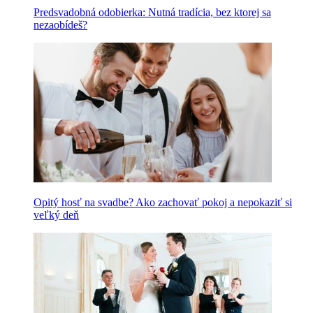
Predsvadobná odobierka: Nutná tradícia, bez ktorej sa
nezaobídeš?
Opitý hosť na svadbe? Ako zachovať pokoj a nepokaziť si
veľký deň