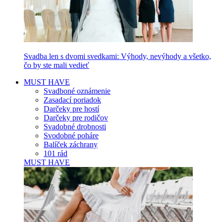
Svadba len s dvomi svedkami: Výhody, nevýhody a všetko,
čo by ste mali vedieť
MUST HAVE
Svadboné oznámenie
Zasadací poriadok
Darčeky pre hostí
Darčeky pre rodičov
Svadobné drobnosti
Svodobné poháre
Balíček záchrany
101 rád
MUST HAVE