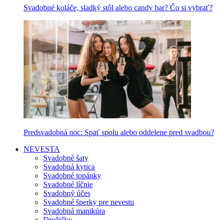
Svadobné koláče, sladký stôl alebo candy bar? Čo si vybrať?
Predsvadobná noc: Spať spolu alebo oddelene pred svadbou?
NEVESTA
Svadobné šaty
Svadobná kytica
Svadobné topánky
Svadobné líčnie
Svadobný účes
Svadobné šperky pre nevestu
Svadobná manikúra
Družičky