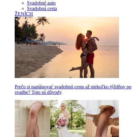
Svadobné auto
Svadobná cesta
ŽENÍCH
Prečo si naplánovať svadobnú cestu až niekoľko týždňov po
svadbe? Toto sú dôvody