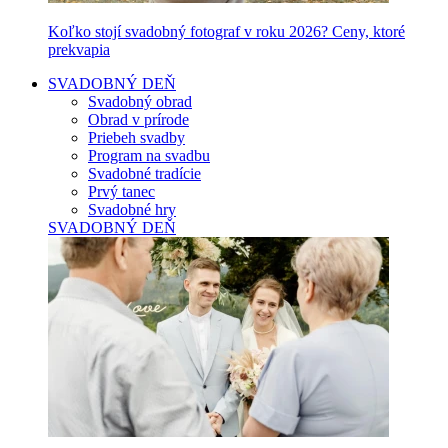
Koľko stojí svadobný fotograf v roku 2026? Ceny, ktoré
prekvapia
SVADOBNÝ DEŇ
Svadobný obrad
Obrad v prírode
Priebeh svadby
Program na svadbu
Svadobné tradície
Prvý tanec
Svadobné hry
SVADOBNÝ DEŇ