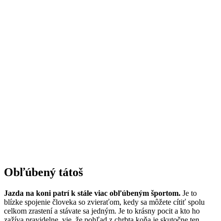
Obľúbený tátoš
Jazda na koni patrí k stále viac obľúbeným športom.
Je to
blízke spojenie človeka so zvieraťom, kedy sa môžete cítiť spolu
celkom zrastení a stávate sa jedným. Je to krásny pocit a kto ho
zažíva pravidelne, vie, že pohľad z chrbta koňa je skutočne ten