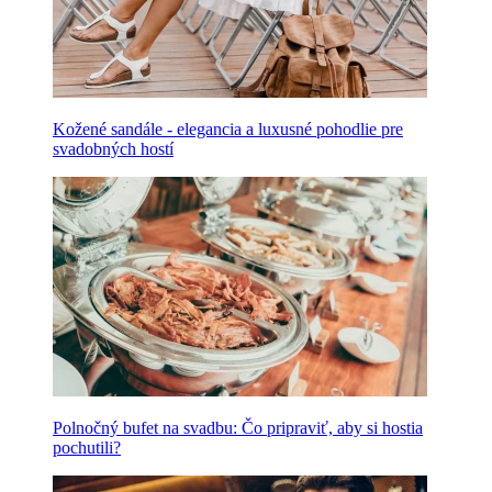
Kožené sandále - elegancia a luxusné pohodlie pre
svadobných hostí
Polnočný bufet na svadbu: Čo pripraviť, aby si hostia
pochutili?