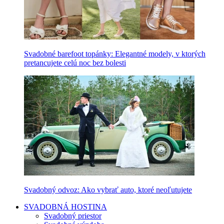
Svadobné barefoot topánky: Elegantné modely, v ktorých
pretancujete celú noc bez bolesti
Svadobný odvoz: Ako vybrať auto, ktoré neoľutujete
SVADOBNÁ HOSTINA
Svadobný priestor