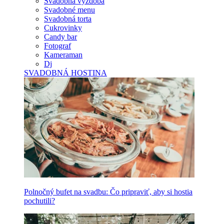
Svadobná výzdoba
Svadobné menu
Svadobná torta
Cukrovinky
Candy bar
Fotograf
Kameraman
Dj
SVADOBNÁ HOSTINA
Polnočný bufet na svadbu: Čo pripraviť, aby si hostia
pochutili?