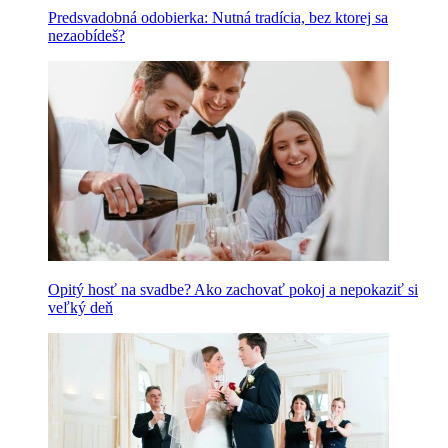
Predsvadobná odobierka: Nutná tradícia, bez ktorej sa
nezaobídeš?
Opitý hosť na svadbe? Ako zachovať pokoj a nepokaziť si
veľký deň