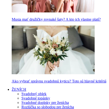
Musia mať družičky rovnaké šaty? A kto ich vlastne platí?
Ako vybrať správnu svadobnú kyticu? Toto sú hlavné kritériá
ŽENÍCH
Svadobný oblek
Svadobné topánky
Svadobné doplnky pre ženícha
Rozlúčka so slobodou pre ženícha