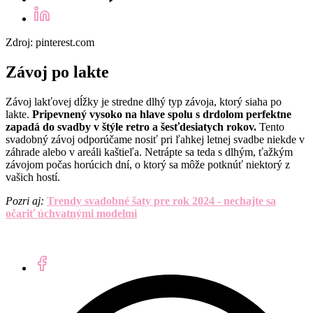
Zdroj: pinterest.com
Závoj po lakte
Závoj lakťovej dĺžky je stredne dlhý typ závoja, ktorý siaha po
lakte.
Pripevnený vysoko na hlave spolu s drdolom perfektne
zapadá do svadby v štýle retro a šesťdesiatych rokov.
Tento
svadobný závoj odporúčame nosiť pri ľahkej letnej svadbe niekde v
záhrade alebo v areáli kaštieľa. Netrápte sa teda s dlhým, ťažkým
závojom počas horúcich dní, o ktorý sa môže potknúť niektorý z
vašich hostí.
Pozri aj:
Trendy svadobné šaty pre rok 2024 - nechajte sa
očariť úchvatnými modelmi