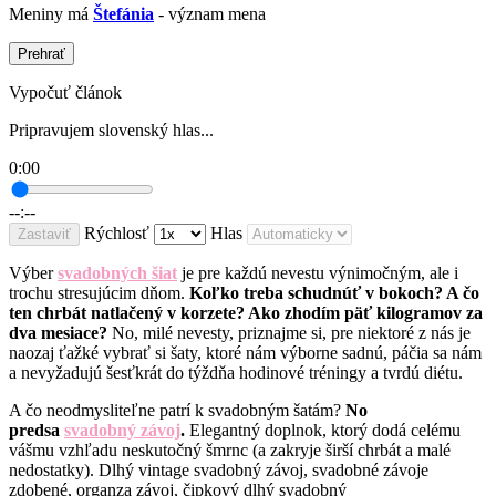
Meniny má
Štefánia
- význam mena
Prehrať
Vypočuť článok
Pripravujem slovenský hlas...
0:00
--:--
Rýchlosť
Hlas
Zastaviť
Výber
svadobných šiat
je pre každú nevestu výnimočným, ale i
trochu stresujúcim dňom.
Koľko treba schudnúť v bokoch? A čo
ten chrbát natlačený v korzete? Ako zhodím päť kilogramov za
dva mesiace?
No, milé nevesty, priznajme si, pre niektoré z nás je
naozaj ťažké vybrať si šaty, ktoré nám výborne sadnú, páčia sa nám
a nevyžadujú šesťkrát do týždňa hodinové tréningy a tvrdú diétu.
A čo neodmysliteľne patrí k svadobným šatám?
No
predsa
svadobný závoj
.
Elegantný doplnok, ktorý dodá celému
vášmu vzhľadu neskutočný šmrnc (a zakryje širší chrbát a malé
nedostatky). Dlhý vintage svadobný závoj, svadobné závoje
zdobené, organza závoj, čipkový dlhý svadobný