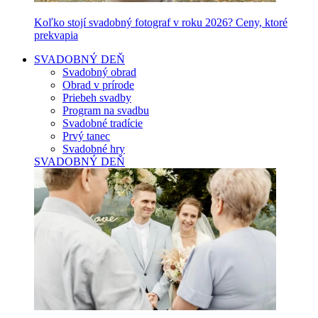
Koľko stojí svadobný fotograf v roku 2026? Ceny, ktoré
prekvapia
SVADOBNÝ DEŇ
Svadobný obrad
Obrad v prírode
Priebeh svadby
Program na svadbu
Svadobné tradície
Prvý tanec
Svadobné hry
SVADOBNÝ DEŇ