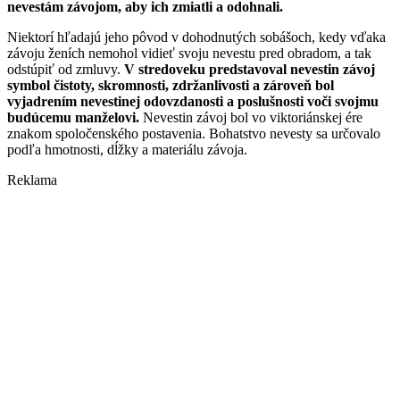
nevestám závojom, aby ich zmiatli a odohnali.
Niektorí hľadajú jeho pôvod v dohodnutých sobášoch, kedy vďaka
závoju ženích nemohol vidieť svoju nevestu pred obradom, a tak
odstúpiť od zmluvy.
V stredoveku predstavoval nevestin závoj
symbol čistoty, skromnosti, zdržanlivosti a zároveň bol
vyjadrením nevestinej odovzdanosti a poslušnosti voči svojmu
budúcemu manželovi.
Nevestin závoj bol vo viktoriánskej ére
znakom spoločenského postavenia. Bohatstvo nevesty sa určovalo
podľa hmotnosti, dĺžky a materiálu závoja.
Reklama