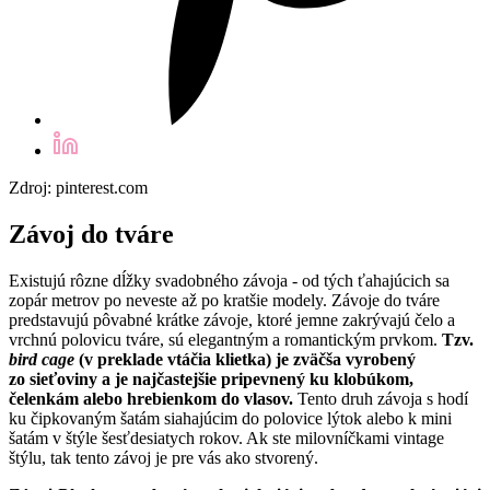
Zdroj: pinterest.com
Závoj do tváre
Existujú rôzne dĺžky svadobného závoja - od tých ťahajúcich sa
zopár metrov po neveste až po kratšie modely. Závoje do tváre
predstavujú pôvabné krátke závoje, ktoré jemne zakrývajú čelo a
vrchnú polovicu tváre, sú elegantným a romantickým prvkom.
Tzv.
bird cage
(v preklade vtáčia klietka) je zväčša vyrobený
zo sieťoviny a je najčastejšie pripevnený ku klobúkom,
čelenkám alebo hrebienkom do vlasov.
Tento druh závoja s hodí
ku čipkovaným šatám siahajúcim do polovice lýtok alebo k mini
šatám v štýle šesťdesiatych rokov. Ak ste milovníčkami vintage
štýlu, tak tento závoj je pre vás ako stvorený.