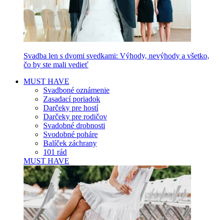
Svadba len s dvomi svedkami: Výhody, nevýhody a všetko,
čo by ste mali vedieť
MUST HAVE
Svadboné oznámenie
Zasadací poriadok
Darčeky pre hostí
Darčeky pre rodičov
Svadobné drobnosti
Svodobné poháre
Balíček záchrany
101 rád
MUST HAVE