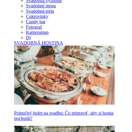
Svadobná výzdoba
Svadobné menu
Svadobná torta
Cukrovinky
Candy bar
Fotograf
Kameraman
Dj
SVADOBNÁ HOSTINA
Polnočný bufet na svadbu: Čo pripraviť, aby si hostia
pochutili?