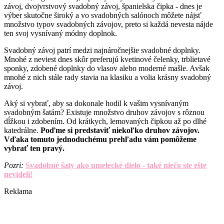
závoj, dvojvrstvový svadobný závoj, španielska čipka - dnes je
výber skutočne široký a vo svadobných salónoch môžete nájsť
množstvo typov svadobných závojov, preto si každá nevesta nájde
ten svoj vysnívaný módny doplnok.
Svadobný závoj patrí medzi najnáročnejšie svadobné doplnky.
Mnohé z neviest dnes skôr preferujú kvetinové čelenky, trblietavé
sponky, zdobené doplnky do vlasov alebo moderné mašle. Avšak
mnohé z nich stále rady stavia na klasiku a volia krásny svadobný
závoj.
Aký si vybrať, aby sa dokonale hodil k vašim vysnívaným
svadobným šatám? Existuje množstvo druhov závojov s rôznou
dĺžkou i zdobením. Od krátkych, lemovaných čipkou až po dlhé
katedrálne.
Poďme si predstaviť niekoľko druhov závojov.
Vďaka tomuto jednoduchému prehľadu vám pomôžeme
vybrať ten pravý.
Pozri:
Svadobné šaty ako umelecké dielo - také niečo ste ešte
nevideli!
Reklama