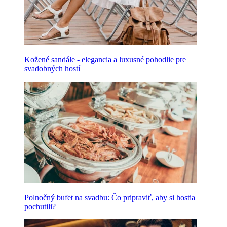
Kožené sandále - elegancia a luxusné pohodlie pre
svadobných hostí
Polnočný bufet na svadbu: Čo pripraviť, aby si hostia
pochutili?