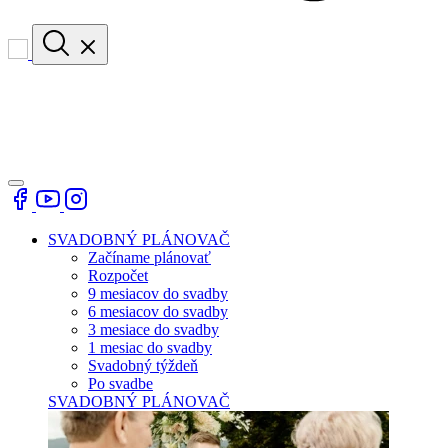
SVADOBNÝ PLÁNOVAČ
Začíname plánovať
Rozpočet
9 mesiacov do svadby
6 mesiacov do svadby
3 mesiace do svadby
1 mesiac do svadby
Svadobný týždeň
Po svadbe
SVADOBNÝ PLÁNOVAČ