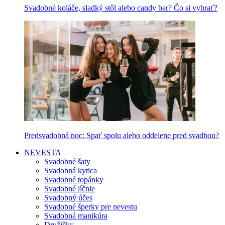
Svadobné koláče, sladký stôl alebo candy bar? Čo si vybrať?
Predsvadobná noc: Spať spolu alebo oddelene pred svadbou?
NEVESTA
Svadobné šaty
Svadobná kytica
Svadobné topánky
Svadobné líčnie
Svadobný účes
Svadobné šperky pre nevestu
Svadobná manikúra
Družičky