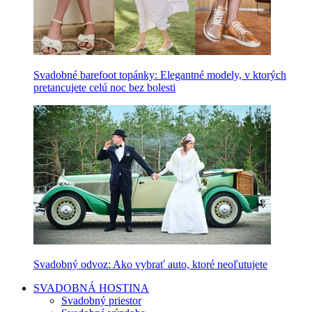
Svadobné barefoot topánky: Elegantné modely, v ktorých
pretancujete celú noc bez bolesti
Svadobný odvoz: Ako vybrať auto, ktoré neoľutujete
SVADOBNÁ HOSTINA
Svadobný priestor