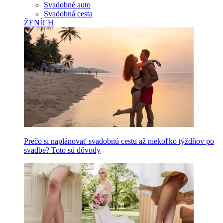
Svadobné auto
Svadobná cesta
ŽENÍCH
Prečo si naplánovať svadobnú cestu až niekoľko týždňov po
svadbe? Toto sú dôvody