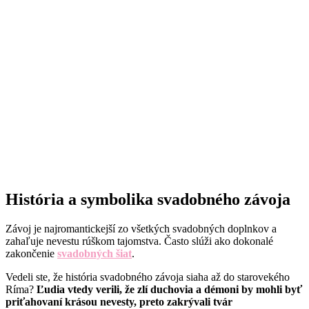
História a symbolika svadobného závoja
Závoj je najromantickejší zo všetkých svadobných doplnkov a
zahaľuje nevestu rúškom tajomstva. Často slúži ako dokonalé
zakončenie
svadobných šiat
.
Vedeli ste, že história svadobného závoja siaha až do starovekého
Ríma?
Ľudia vtedy verili, že zlí duchovia a démoni by mohli byť
priťahovaní krásou nevesty, preto zakrývali tvár