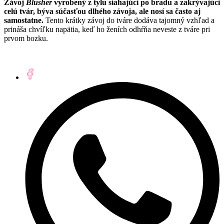
Závoj
Blusher
vyrobený z tylu siahajúci po bradu a zakrývajúci
celú tvár, býva súčasťou dlhého závoja, ale nosí sa často aj
samostatne.
Tento krátky závoj do tváre dodáva tajomný vzhľad a
prináša chvíľku napätia, keď ho ženích odhŕňa neveste z tváre pri
prvom bozku.