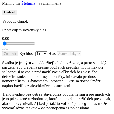
Meniny má
Štefánia
- význam mena
Prehrať
Vypočuť článok
Pripravujem slovenský hlas...
0:00
--:--
Rýchlosť
Hlas
Zastaviť
Svadba je jedným z najdôležitejších dní v živote, a preto si každý
pár želá, aby prebehla presne podľa ich predstáv. Kým niektorí
snúbenci si nevedia predstaviť svoj veľký deň bez veselého
detského smiechu a rodinnej atmosféry, iní dávajú prednosť
komornejšiemu slávnostnému prostrediu, kde sa dospelí môžu
naplno baviť bez akýchkoľvek obmedzení.
Trend svadieb bez detí sa stáva čoraz populárnejším a pre mnohých
je to prirodzené rozhodnutie, ktoré im umožní prežiť deň presne tak,
ako si ho vysnívali. Aj keď je takáto voľba úplne legitímna, môže
vyvolať rôzne reakcie – od pochopenia až po nesúhlas.