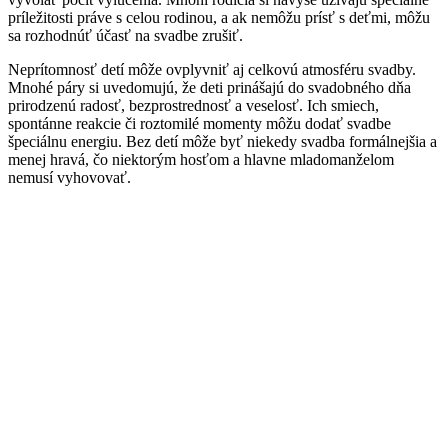
príležitosti práve s celou rodinou, a ak nemôžu prísť s deťmi, môžu
sa rozhodnúť účasť na svadbe zrušiť.
Neprítomnosť detí môže ovplyvniť aj celkovú atmosféru svadby.
Mnohé páry si uvedomujú, že deti prinášajú do svadobného dňa
prirodzenú radosť, bezprostrednosť a veselosť. Ich smiech,
spontánne reakcie či roztomilé momenty môžu dodať svadbe
špeciálnu energiu. Bez detí môže byť niekedy svadba formálnejšia a
menej hravá, čo niektorým hosťom a hlavne mladomanželom
nemusí vyhovovať.