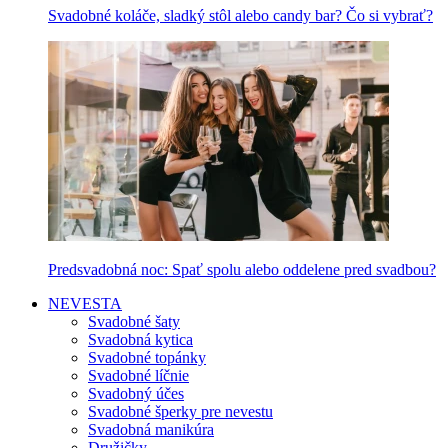
Svadobné koláče, sladký stôl alebo candy bar? Čo si vybrať?
Predsvadobná noc: Spať spolu alebo oddelene pred svadbou?
NEVESTA
Svadobné šaty
Svadobná kytica
Svadobné topánky
Svadobné líčnie
Svadobný účes
Svadobné šperky pre nevestu
Svadobná manikúra
Družičky