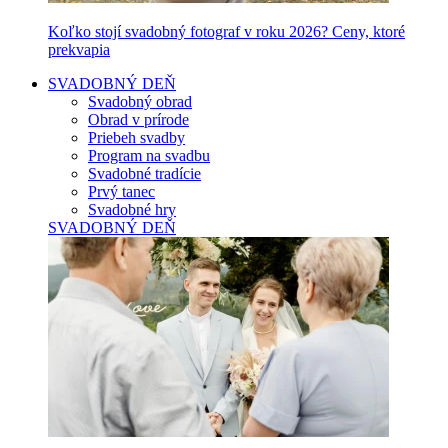
Koľko stojí svadobný fotograf v roku 2026? Ceny, ktoré
prekvapia
SVADOBNÝ DEŇ
Svadobný obrad
Obrad v prírode
Priebeh svadby
Program na svadbu
Svadobné tradície
Prvý tanec
Svadobné hry
SVADOBNÝ DEŇ