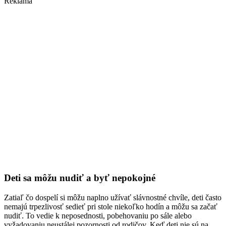
Reklama
Deti sa môžu nudiť a byť nepokojné
Zatiaľ čo dospelí si môžu naplno užívať slávnostné chvíle, deti často
nemajú trpezlivosť sedieť pri stole niekoľko hodín a môžu sa začať
nudiť. To vedie k neposednosti, pobehovaniu po sále alebo
vyžadovaniu neustálej pozornosti od rodičov. Keď deti nie sú na