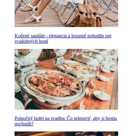
Kožené sandále - elegancia a luxusné pohodlie pre
svadobných hostí
Polnočný bufet na svadbu: Čo pripraviť, aby si hostia
pochutili?