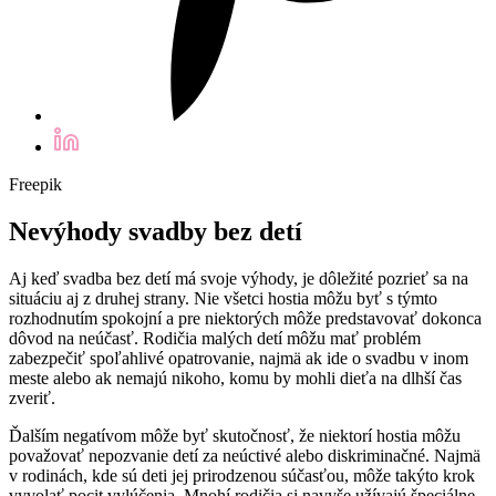
Freepik
Nevýhody svadby bez detí
Aj keď svadba bez detí má svoje výhody, je dôležité pozrieť sa na
situáciu aj z druhej strany. Nie všetci hostia môžu byť s týmto
rozhodnutím spokojní a pre niektorých môže predstavovať dokonca
dôvod na neúčasť. Rodičia malých detí môžu mať problém
zabezpečiť spoľahlivé opatrovanie, najmä ak ide o svadbu v inom
meste alebo ak nemajú nikoho, komu by mohli dieťa na dlhší čas
zveriť.
Ďalším negatívom môže byť skutočnosť, že niektorí hostia môžu
považovať nepozvanie detí za neúctivé alebo diskriminačné. Najmä
v rodinách, kde sú deti jej prirodzenou súčasťou, môže takýto krok
vyvolať pocit vylúčenia. Mnohí rodičia si navyše užívajú špeciálne