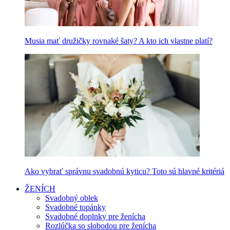
Musia mať družičky rovnaké šaty? A kto ich vlastne platí?
Ako vybrať správnu svadobnú kyticu? Toto sú hlavné kritériá
ŽENÍCH
Svadobný oblek
Svadobné topánky
Svadobné doplnky pre ženícha
Rozlúčka so slobodou pre ženícha