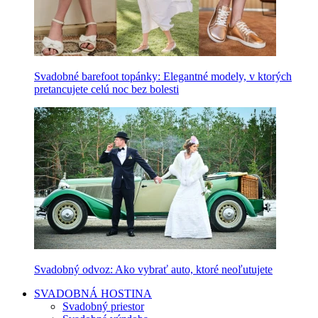
Svadobné barefoot topánky: Elegantné modely, v ktorých
pretancujete celú noc bez bolesti
Svadobný odvoz: Ako vybrať auto, ktoré neoľutujete
SVADOBNÁ HOSTINA
Svadobný priestor