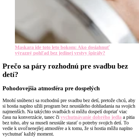
Maskara ide toto leto bokom: Ako dosiahnuť
výrazný pohľad bez jedinej vrstvy špirály?
Prečo sa páry rozhodnú pre svadbu bez
detí?
Pohodovejšia atmosféra pre dospelých
Mnohí snúbenci sa rozhodnú pre svadbu bez detí, pretože chcú, aby
si hostia naplno užili program bez neustáleho dohliadania na svojich
najmenších. Na takýchto svadbách si môžu dospelí dopriať viac
času na konverzácie, tanec či
vychutnávanie dobrého jedla
a pitia
bez toho, aby sa museli neustále starať o potreby svojich detí. To
vedie k uvoľnenejšej atmosfére a k tomu, že si hostia môžu naplno
vychutnať každý moment.