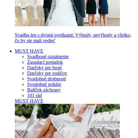
Svadba len s dvomi svedkami: Výhody, nevýhody a všetko,
čo by ste mali vedieť
MUST HAVE
Svadboné oznámenie
Zasadací poriadok
Darčeky pre hostí
Darčeky pre rodičov
Svadobné drobnosti
Svodobné poháre
Balíček záchrany
101 rád
MUST HAVE