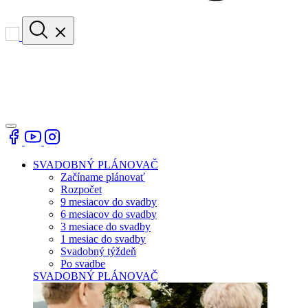
SVADOBNÝ PLÁNOVAČ
Začíname plánovať
Rozpočet
9 mesiacov do svadby
6 mesiacov do svadby
3 mesiace do svadby
1 mesiac do svadby
Svadobný týždeň
Po svadbe
SVADOBNÝ PLÁNOVAČ