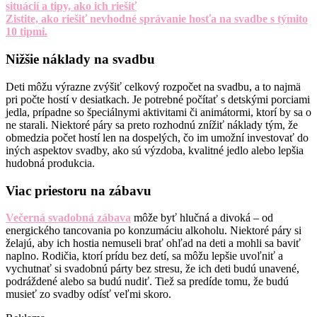
situácií a tipy, ako ich riešiť
Zistite, ako riešiť nevhodné správanie hosťa na svadbe s týmito
10 tipmi.
Nižšie náklady na svadbu
Deti môžu výrazne zvýšiť celkový rozpočet na svadbu, a to najmä
pri počte hostí v desiatkach. Je potrebné počítať s detskými porciami
jedla, prípadne so špeciálnymi aktivitami či animátormi, ktorí by sa o
ne starali. Niektoré páry sa preto rozhodnú znížiť náklady tým, že
obmedzia počet hostí len na dospelých, čo im umožní investovať do
iných aspektov svadby, ako sú výzdoba, kvalitné jedlo alebo lepšia
hudobná produkcia.
Viac priestoru na zábavu
Večerná svadobná zábava
môže byť hlučná a divoká – od
energického tancovania po konzumáciu alkoholu. Niektoré páry si
želajú, aby ich hostia nemuseli brať ohľad na deti a mohli sa baviť
naplno. Rodičia, ktorí prídu bez detí, sa môžu lepšie uvoľniť a
vychutnať si svadobnú párty bez stresu, že ich deti budú unavené,
podráždené alebo sa budú nudiť. Tiež sa predíde tomu, že budú
musieť zo svadby odísť veľmi skoro.