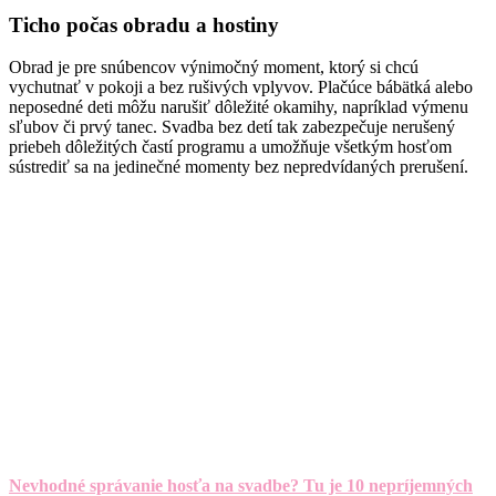
Ticho počas obradu a hostiny
Obrad je pre snúbencov výnimočný moment, ktorý si chcú
vychutnať v pokoji a bez rušivých vplyvov. Plačúce bábätká alebo
neposedné deti môžu narušiť dôležité okamihy, napríklad výmenu
sľubov či prvý tanec. Svadba bez detí tak zabezpečuje nerušený
priebeh dôležitých častí programu a umožňuje všetkým hosťom
sústrediť sa na jedinečné momenty bez nepredvídaných prerušení.
Nevhodné správanie hosťa na svadbe? Tu je 10 nepríjemných