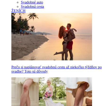
Svadobné auto
Svadobná cesta
ŽENÍCH
Prečo si naplánovať svadobnú cestu až niekoľko týždňov po
svadbe? Toto sú dôvody