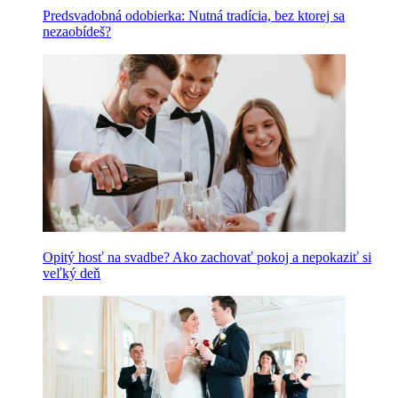
Predsvadobná odobierka: Nutná tradícia, bez ktorej sa
nezaobídeš?
Opitý hosť na svadbe? Ako zachovať pokoj a nepokaziť si
veľký deň