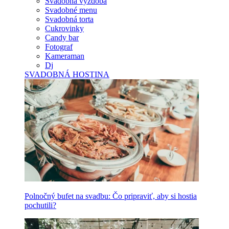
Svadobná výzdoba
Svadobné menu
Svadobná torta
Cukrovinky
Candy bar
Fotograf
Kameraman
Dj
SVADOBNÁ HOSTINA
Polnočný bufet na svadbu: Čo pripraviť, aby si hostia
pochutili?