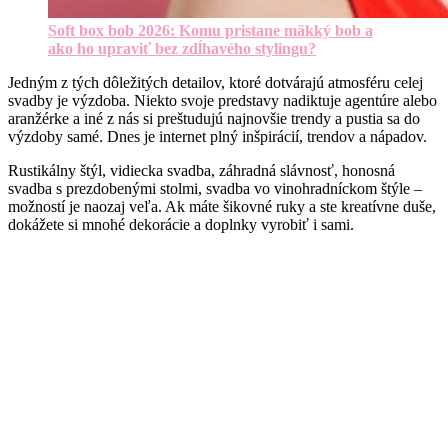
Soft box bob 2026: Komu pristane mäkký bob a
ako ho upraviť bez zdĺhavého stylingu?
Jedným z tých dôležitých detailov, ktoré dotvárajú atmosféru celej
svadby je výzdoba. Niekto svoje predstavy nadiktuje agentúre alebo
aranžérke a iné z nás si preštudujú najnovšie trendy a pustia sa do
výzdoby samé. Dnes je internet plný inšpirácií, trendov a nápadov.
Rustikálny štýl, vidiecka svadba, záhradná slávnosť, honosná
svadba s prezdobenými stolmi, svadba vo vinohradníckom štýle –
možností je naozaj veľa. Ak máte šikovné ruky a ste kreatívne duše,
dokážete si mnohé dekorácie a doplnky vyrobiť i sami.