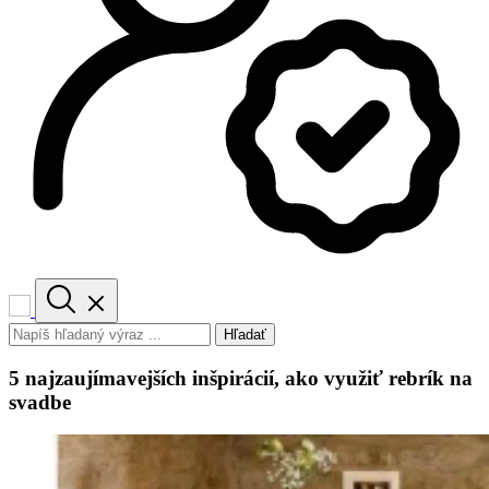
Hľadať
5 najzaujímavejších inšpirácií, ako využiť rebrík na
svadbe