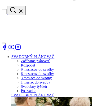
SVADOBNÝ PLÁNOVAČ
Začíname plánovať
Rozpočet
9 mesiacov do svadby
6 mesiacov do svadby
3 mesiace do svadby
1 mesiac do svadby
Svadobný týždeň
Po svadbe
SVADOBNÝ PLÁNOVAČ