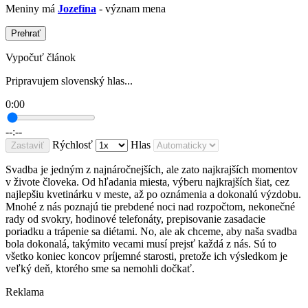
Meniny má
Jozefína
- význam mena
Prehrať
Vypočuť článok
Pripravujem slovenský hlas...
0:00
--:--
Rýchlosť
Hlas
Zastaviť
Svadba je jedným z najnáročnejších, ale zato najkrajších momentov
v živote človeka. Od hľadania miesta, výberu najkrajších šiat, cez
najlepšiu kvetinárku v meste, až po oznámenia a dokonalú výzdobu.
Mnohé z nás poznajú tie prebdené noci nad rozpočtom, nekonečné
rady od svokry, hodinové telefonáty, prepisovanie zasadacie
poriadku a trápenie sa diétami. No, ale ak chceme, aby naša svadba
bola dokonalá, takýmito vecami musí prejsť každá z nás. Sú to
všetko koniec koncov príjemné starosti, pretože ich výsledkom je
veľký deň, ktorého sme sa nemohli dočkať.
Reklama