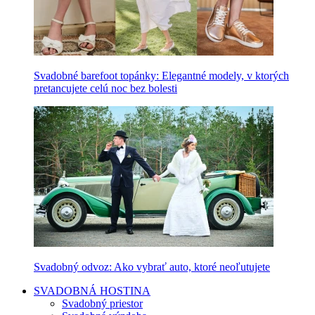
Svadobné barefoot topánky: Elegantné modely, v ktorých
pretancujete celú noc bez bolesti
Svadobný odvoz: Ako vybrať auto, ktoré neoľutujete
SVADOBNÁ HOSTINA
Svadobný priestor