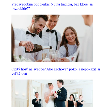
Predsvadobná odobierka: Nutná tradícia, bez ktorej sa
nezaobídeš?
Opitý hosť na svadbe? Ako zachovať pokoj a nepokaziť si
veľký deň