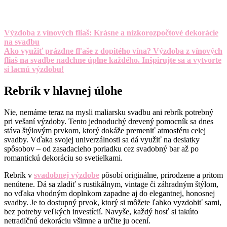
Výzdoba z vínových fliaš: Krásne a nízkorozpočtové dekorácie
na svadbu
Ako využiť prázdne fľaše z dopitého vína? Výzdoba z vínových
fliaš na svadbe nadchne úplne každého. Inšpirujte sa a vytvorte
si lacnú výzdobu!
Rebrík v hlavnej úlohe
Nie, nemáme teraz na mysli maliarsku svadbu ani rebrík potrebný
pri vešaní výzdoby. Tento jednoduchý drevený pomocník sa dnes
stáva štýlovým prvkom, ktorý dokáže premeniť atmosféru celej
svadby. Vďaka svojej univerzálnosti sa dá využiť na desiatky
spôsobov – od zasadacieho poriadku cez svadobný bar až po
romantickú dekoráciu so svetielkami.
Rebrík v
svadobnej výzdobe
pôsobí originálne, prirodzene a pritom
nenútene. Dá sa zladiť s rustikálnym, vintage či záhradným štýlom,
no vďaka vhodným doplnkom zapadne aj do elegantnej, honosnej
svadby. Je to dostupný prvok, ktorý si môžete ľahko vyzdobiť sami,
bez potreby veľkých investícií. Navyše, každý hosť si takúto
netradičnú dekoráciu všimne a určite ju ocení.