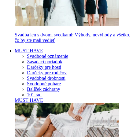
Svadba len s dvomi svedkami: Výhody, nevýhody a všetko,
čo by ste mali vedieť
MUST HAVE
Svadboné oznámenie
Zasadací poriadok
Darčeky pre hostí
Darčeky pre rodičov
Svadobné drobnosti
Svodobné poháre
Balíček záchrany
101 rád
MUST HAVE