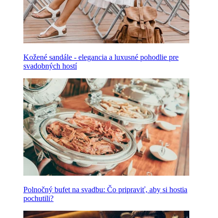
Kožené sandále - elegancia a luxusné pohodlie pre
svadobných hostí
Polnočný bufet na svadbu: Čo pripraviť, aby si hostia
pochutili?