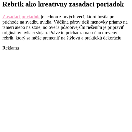
Rebrík ako kreatívny zasadací poriadok
Zasadací poriadok
je jednou z prvých vecí, ktorú hostia po
príchode na svadbu uvidia. Väčšina párov rieši menovky priamo na
tanieri alebo na stole, no oveľa pôsobivejším riešením je pripraviť
originálny uvítací stojan. Práve tu prichádza na scénu drevený
rebrík, ktorý sa môže premeniť na štýlovú a praktickú dekoráciu.
Reklama