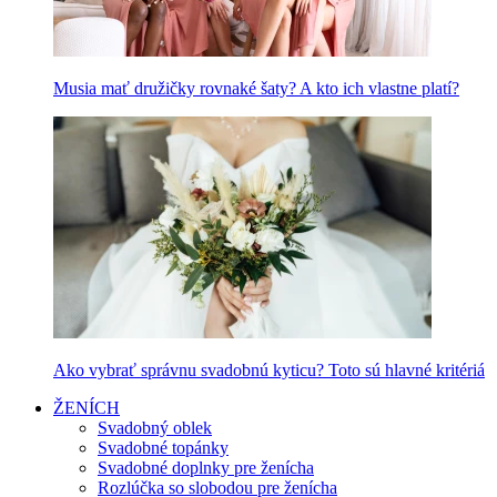
Musia mať družičky rovnaké šaty? A kto ich vlastne platí?
Ako vybrať správnu svadobnú kyticu? Toto sú hlavné kritériá
ŽENÍCH
Svadobný oblek
Svadobné topánky
Svadobné doplnky pre ženícha
Rozlúčka so slobodou pre ženícha