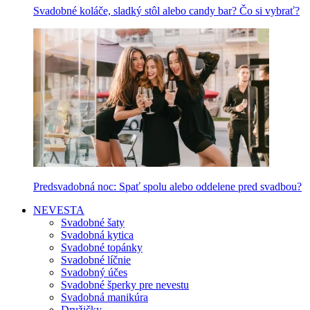
Svadobné koláče, sladký stôl alebo candy bar? Čo si vybrať?
Predsvadobná noc: Spať spolu alebo oddelene pred svadbou?
NEVESTA
Svadobné šaty
Svadobná kytica
Svadobné topánky
Svadobné líčnie
Svadobný účes
Svadobné šperky pre nevestu
Svadobná manikúra
Družičky