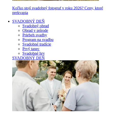
Koľko stojí svadobný fotograf v roku 2026? Ceny, ktoré
prekvapia
SVADOBNÝ DEŇ
Svadobný obrad
Obrad v prírode
Priebeh svadby
Program na svadbu
Svadobné tradície
Prvý tanec
Svadobné hry
SVADOBNÝ DEŇ