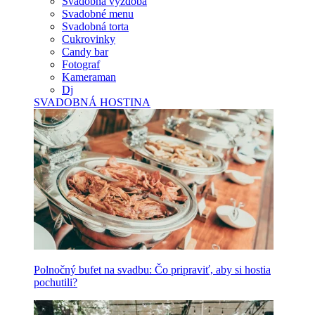
Svadobná výzdoba
Svadobné menu
Svadobná torta
Cukrovinky
Candy bar
Fotograf
Kameraman
Dj
SVADOBNÁ HOSTINA
Polnočný bufet na svadbu: Čo pripraviť, aby si hostia
pochutili?