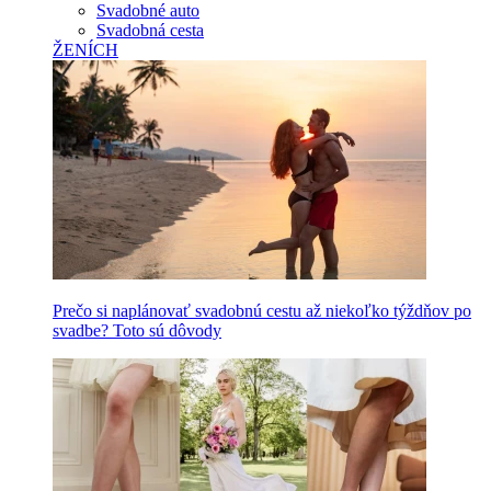
Svadobné auto
Svadobná cesta
ŽENÍCH
Prečo si naplánovať svadobnú cestu až niekoľko týždňov po
svadbe? Toto sú dôvody