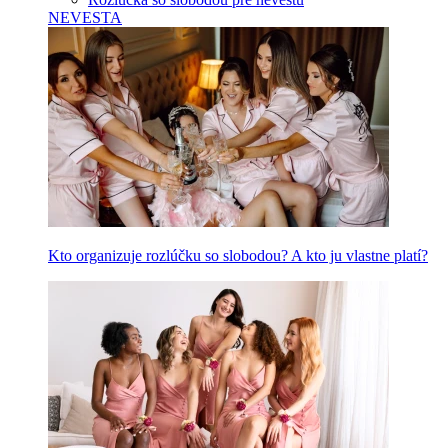
NEVESTA
Kto organizuje rozlúčku so slobodou? A kto ju vlastne platí?