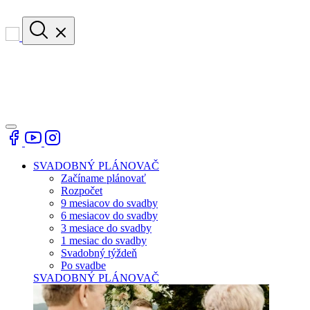
SVADOBNÝ PLÁNOVAČ
Začíname plánovať
Rozpočet
9 mesiacov do svadby
6 mesiacov do svadby
3 mesiace do svadby
1 mesiac do svadby
Svadobný týždeň
Po svadbe
SVADOBNÝ PLÁNOVAČ