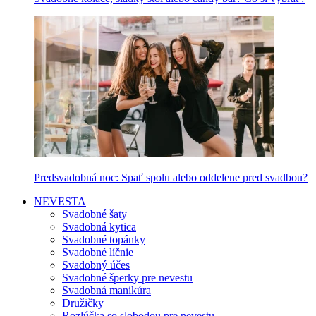
Predsvadobná noc: Spať spolu alebo oddelene pred svadbou?
NEVESTA
Svadobné šaty
Svadobná kytica
Svadobné topánky
Svadobné líčnie
Svadobný účes
Svadobné šperky pre nevestu
Svadobná manikúra
Družičky
Rozlúčka so slobodou pre nevestu