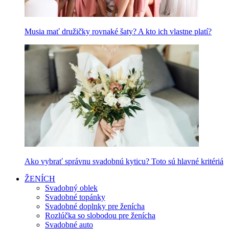
Musia mať družičky rovnaké šaty? A kto ich vlastne platí?
Ako vybrať správnu svadobnú kyticu? Toto sú hlavné kritériá
ŽENÍCH
Svadobný oblek
Svadobné topánky
Svadobné doplnky pre ženícha
Rozlúčka so slobodou pre ženícha
Svadobné auto