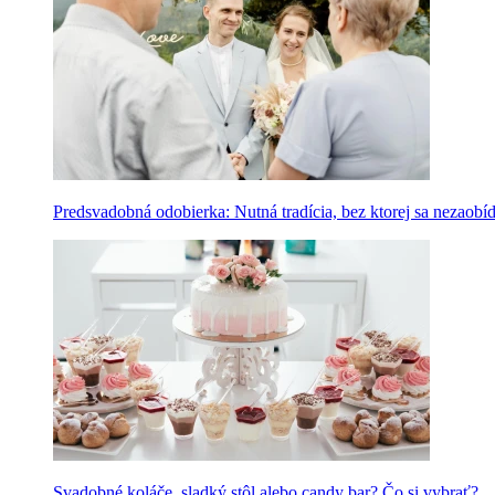
Predsvadobná odobierka: Nutná tradícia, bez ktorej sa nezaobí
Svadobné koláče, sladký stôl alebo candy bar? Čo si vybrať?