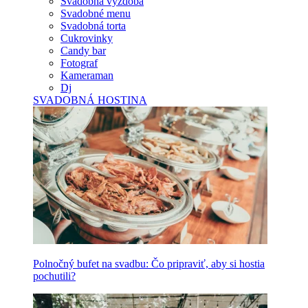
Svadobná výzdoba
Svadobné menu
Svadobná torta
Cukrovinky
Candy bar
Fotograf
Kameraman
Dj
SVADOBNÁ HOSTINA
Polnočný bufet na svadbu: Čo pripraviť, aby si hostia
pochutili?