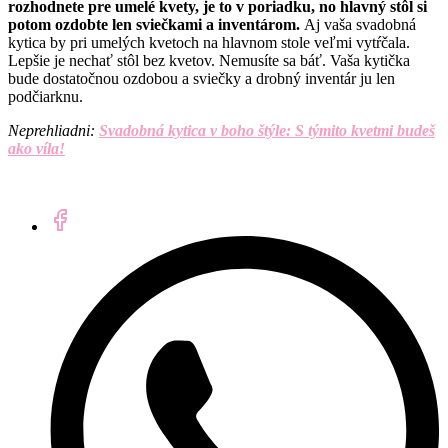
rozhodnete pre umelé kvety, je to v poriadku, no hlavný stôl si
potom ozdobte len sviečkami a inventárom.
Aj vaša svadobná
kytica by pri umelých kvetoch na hlavnom stole veľmi vytŕčala.
Lepšie je nechať stôl bez kvetov. Nemusíte sa báť. Vaša kytička
bude dostatočnou ozdobou a sviečky a drobný inventár ju len
podčiarknu.
Neprehliadni:
Svadobná kytica v boho štýle: S týmito kvetmi budeš
ako víla!