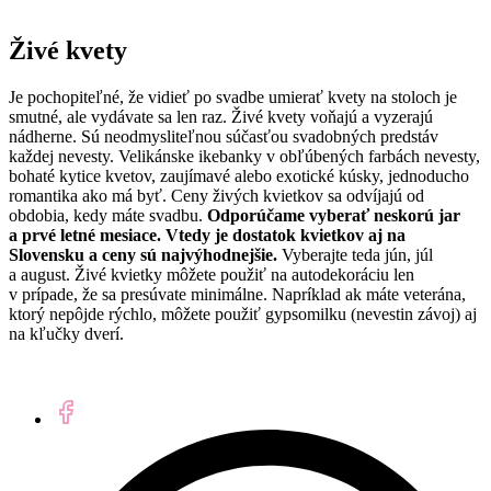
Živé kvety
Je pochopiteľné, že vidieť po svadbe umierať kvety na stoloch je
smutné, ale vydávate sa len raz. Živé kvety voňajú a vyzerajú
nádherne. Sú neodmysliteľnou súčasťou svadobných predstáv
každej nevesty. Velikánske ikebanky v obľúbených farbách nevesty,
bohaté kytice kvetov, zaujímavé alebo exotické kúsky, jednoducho
romantika ako má byť. Ceny živých kvietkov sa odvíjajú od
obdobia, kedy máte svadbu.
Odporúčame vyberať neskorú jar
a prvé letné mesiace. Vtedy je dostatok kvietkov aj na
Slovensku a ceny sú najvýhodnejšie.
Vyberajte teda jún, júl
a august. Živé kvietky môžete použiť na autodekoráciu len
v prípade, že sa presúvate minimálne. Napríklad ak máte veterána,
ktorý nepôjde rýchlo, môžete použiť gypsomilku (nevestin závoj) aj
na kľučky dverí.