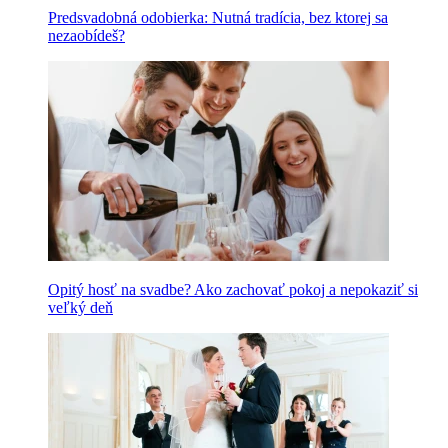
Predsvadobná odobierka: Nutná tradícia, bez ktorej sa
nezaobídeš?
Opitý hosť na svadbe? Ako zachovať pokoj a nepokaziť si
veľký deň