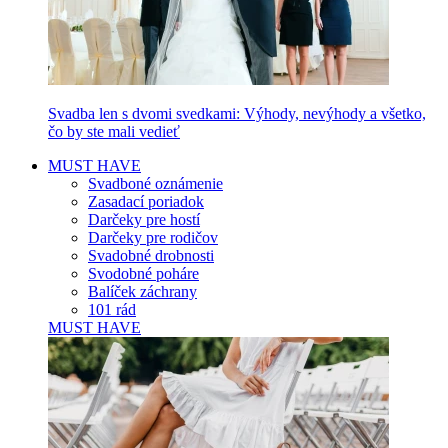
Svadba len s dvomi svedkami: Výhody, nevýhody a všetko,
čo by ste mali vedieť
MUST HAVE
Svadboné oznámenie
Zasadací poriadok
Darčeky pre hostí
Darčeky pre rodičov
Svadobné drobnosti
Svodobné poháre
Balíček záchrany
101 rád
MUST HAVE