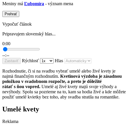
Meniny má
Ľubomíra
- význam mena
Prehrať
Vypočuť článok
Pripravujem slovenský hlas...
0:00
--:--
Rýchlosť
Hlas
Zastaviť
Rozhodnutie, či si na svadbu vybrať umelé alebo živé kvety je
najmä finančným rozhodnutím.
Kvetinová výzdoba je zásadnou
položkou v svadobnom rozpočte, a preto je dôležité
rátať s ňou vopred.
Umelé aj živé kvety majú svoje výhody a
nevýhody. Spolu sa pozrieme na to, kam sa hodia živé a kde môžete
použiť umelé kvietky bez toho, aby svadba stratila na romantike.
Umelé kvety
Reklama