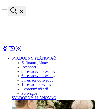
SVADOBNÝ PLÁNOVAČ
Začíname plánovať
Rozpočet
9 mesiacov do svadby
6 mesiacov do svadby
3 mesiace do svadby
1 mesiac do svadby
Svadobný týždeň
Po svadbe
SVADOBNÝ PLÁNOVAČ