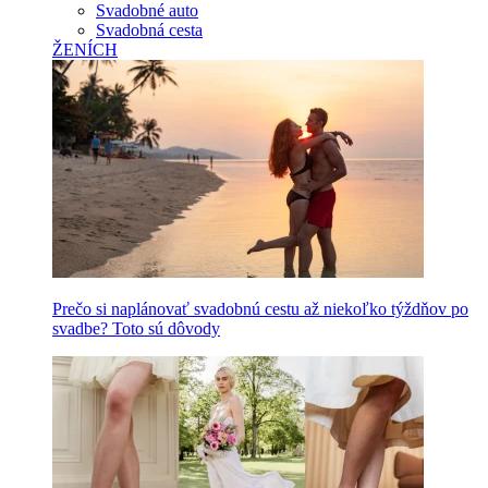
Svadobné auto
Svadobná cesta
ŽENÍCH
Prečo si naplánovať svadobnú cestu až niekoľko týždňov po
svadbe? Toto sú dôvody