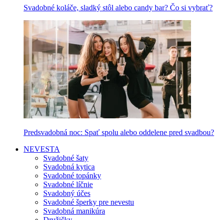
Svadobné koláče, sladký stôl alebo candy bar? Čo si vybrať?
Predsvadobná noc: Spať spolu alebo oddelene pred svadbou?
NEVESTA
Svadobné šaty
Svadobná kytica
Svadobné topánky
Svadobné líčnie
Svadobný účes
Svadobné šperky pre nevestu
Svadobná manikúra
Družičky