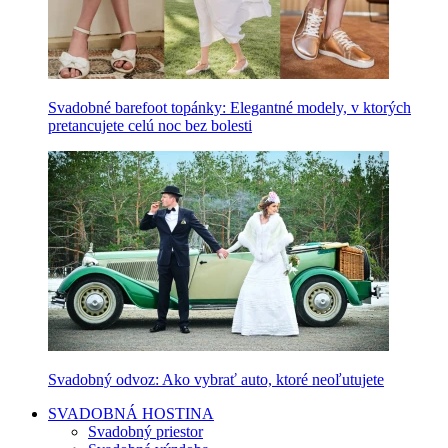
Svadobné barefoot topánky: Elegantné modely, v ktorých
pretancujete celú noc bez bolesti
Svadobný odvoz: Ako vybrať auto, ktoré neoľutujete
SVADOBNÁ HOSTINA
Svadobný priestor