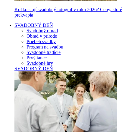
Koľko stojí svadobný fotograf v roku 2026? Ceny, ktoré
prekvapia
SVADOBNÝ DEŇ
Svadobný obrad
Obrad v prírode
Priebeh svadby
Program na svadbu
Svadobné tradície
Prvý tanec
Svadobné hry
SVADOBNÝ DEŇ