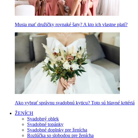
Musia mať družičky rovnaké šaty? A kto ich vlastne platí?
Ako vybrať správnu svadobnú kyticu? Toto sú hlavné kritériá
ŽENÍCH
Svadobný oblek
Svadobné topánky
Svadobné doplnky pre ženícha
Rozlúčka so slobodou pre ženícha