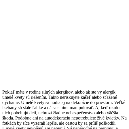
Pokiaľ máte v rodine silných alergikov, alebo ak ste vy alergik,
umelé kvety sú riešením. Takto neriskujete kašeľ alebo sťažené
dýchanie. Umelé kvety sa hodia aj na dekorácie do priestoru. Veľké
ikebany sú stále ľahké a dá sa s nimi manipulovať. Aj keď okolo
nich pobehujú deti, nehrozí žiadne nebezpečenstvo alebo väčšia
škoda. Podobne ani na autodekoráciu nepotrebujete živé kvietky. Na
fotkách by síce vyzerali lepšie, ale cestou by sa príliš poškodili.
Umelé kvety nevoňajú ani nehynú. Sú nenáročné na prepravu a,