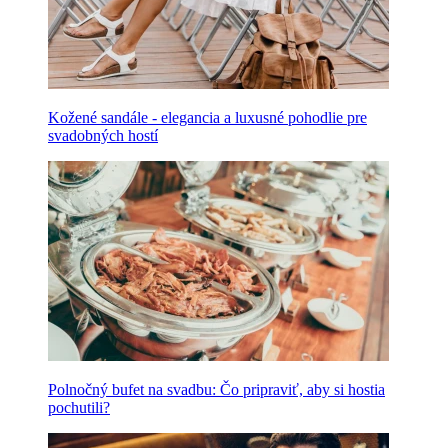
Kožené sandále - elegancia a luxusné pohodlie pre
svadobných hostí
Polnočný bufet na svadbu: Čo pripraviť, aby si hostia
pochutili?