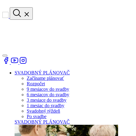
SVADOBNÝ PLÁNOVAČ
Začíname plánovať
Rozpočet
9 mesiacov do svadby
6 mesiacov do svadby
3 mesiace do svadby
1 mesiac do svadby
Svadobný týždeň
Po svadbe
SVADOBNÝ PLÁNOVAČ