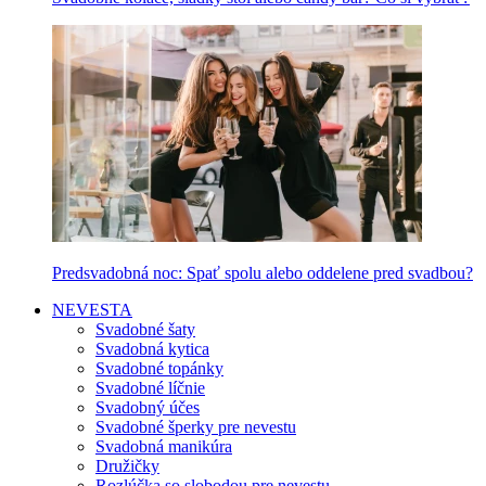
Predsvadobná noc: Spať spolu alebo oddelene pred svadbou?
NEVESTA
Svadobné šaty
Svadobná kytica
Svadobné topánky
Svadobné líčnie
Svadobný účes
Svadobné šperky pre nevestu
Svadobná manikúra
Družičky
Rozlúčka so slobodou pre nevestu