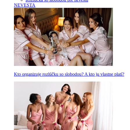
NEVESTA
Kto organizuje rozlúčku so slobodou? A kto ju vlastne platí?