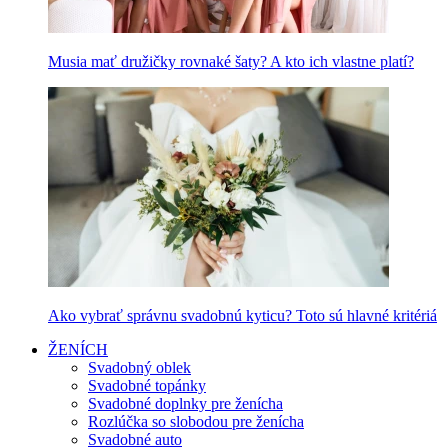
Musia mať družičky rovnaké šaty? A kto ich vlastne platí?
Ako vybrať správnu svadobnú kyticu? Toto sú hlavné kritériá
ŽENÍCH
Svadobný oblek
Svadobné topánky
Svadobné doplnky pre ženícha
Rozlúčka so slobodou pre ženícha
Svadobné auto