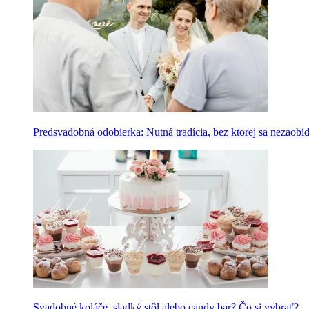
Predsvadobná odobierka: Nutná tradícia, bez ktorej sa nezaobí
Svadobné koláče, sladký stôl alebo candy bar? Čo si vybrať?