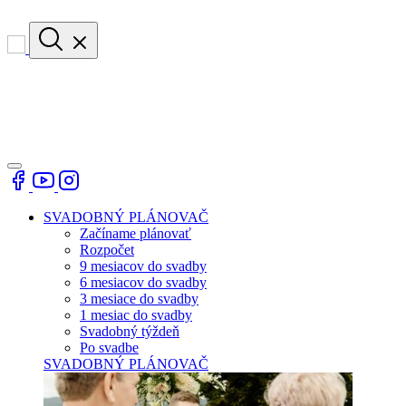
SVADOBNÝ PLÁNOVAČ
Začíname plánovať
Rozpočet
9 mesiacov do svadby
6 mesiacov do svadby
3 mesiace do svadby
1 mesiac do svadby
Svadobný týždeň
Po svadbe
SVADOBNÝ PLÁNOVAČ