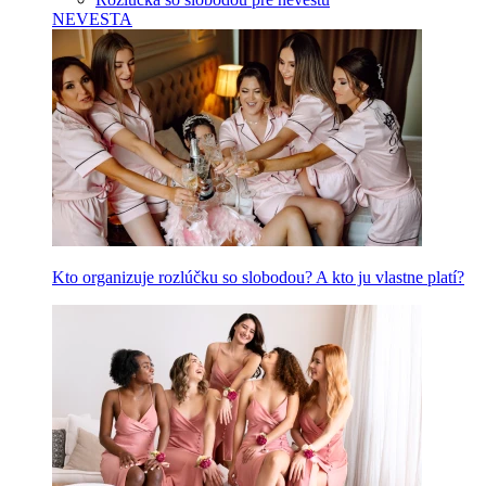
NEVESTA
Kto organizuje rozlúčku so slobodou? A kto ju vlastne platí?