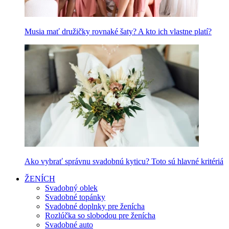
Musia mať družičky rovnaké šaty? A kto ich vlastne platí?
Ako vybrať správnu svadobnú kyticu? Toto sú hlavné kritériá
ŽENÍCH
Svadobný oblek
Svadobné topánky
Svadobné doplnky pre ženícha
Rozlúčka so slobodou pre ženícha
Svadobné auto