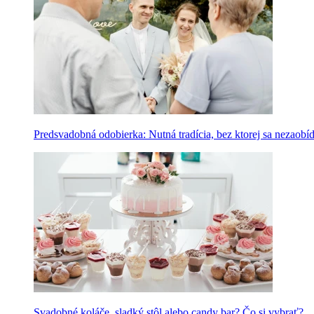
Predsvadobná odobierka: Nutná tradícia, bez ktorej sa nezaobí
Svadobné koláče, sladký stôl alebo candy bar? Čo si vybrať?