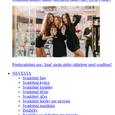
Predsvadobná noc: Spať spolu alebo oddelene pred svadbou?
NEVESTA
Svadobné šaty
Svadobná kytica
Svadobné topánky
Svadobné líčnie
Svadobný účes
Svadobné šperky pre nevestu
Svadobná manikúra
Družičky
Rozlúčka so slobodou pre nevestu