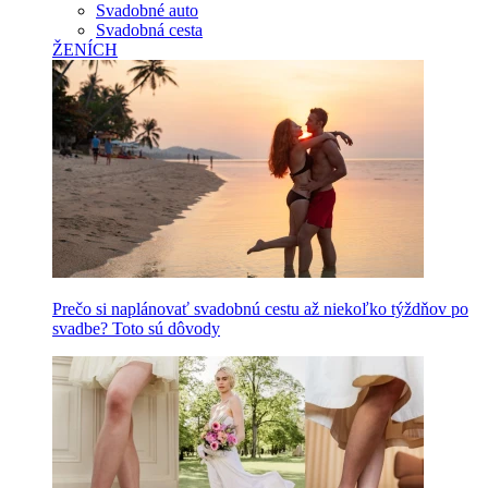
Svadobné auto
Svadobná cesta
ŽENÍCH
Prečo si naplánovať svadobnú cestu až niekoľko týždňov po
svadbe? Toto sú dôvody