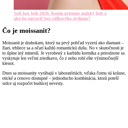
Soft box bob 2026: Komu pristane mäkký bob a
ako ho upraviť bez zdĺhavého stylingu?
Čo je moissanit?
Moissanit je drahokam, ktorý na prvý pohľad vyzerá ako diamant –
žiari, trbliece sa a očarí každú romantickú dušu. No v skutočnosti je
to úplne iný minerál. Je vyrobený z karbidu kremíka a prirodzene sa
vyskytuje len veľmi zriedkavo, čo z neho robí ešte výnimočnejší
klenot.
Dnes sa moissanity vyrábajú v laboratóriách, vďaka čomu sú krásne,
etické a cenovo dostupné – jednoducho kombinácia, ktorá poteší
srdce aj rozpočet budúcej nevesty.