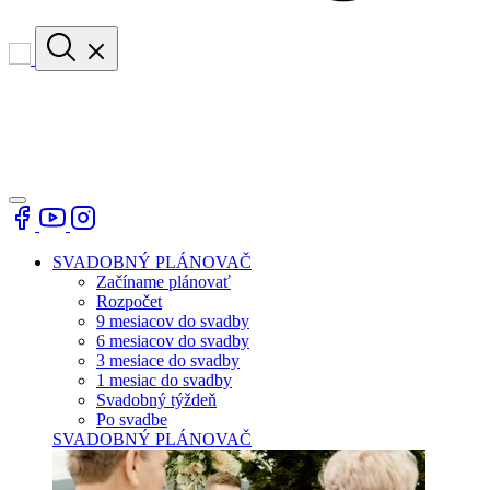
SVADOBNÝ PLÁNOVAČ
Začíname plánovať
Rozpočet
9 mesiacov do svadby
6 mesiacov do svadby
3 mesiace do svadby
1 mesiac do svadby
Svadobný týždeň
Po svadbe
SVADOBNÝ PLÁNOVAČ