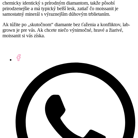
chemicky identický s prírodným diamantom, takže pôsobí
prirodzenejšie a má typický belší lesk, zatiaľ čo moissanit je
samostatný minerál s výraznejším dúhovým trblietaním.
Ak túžite po „skutočnom“ diamante bez ťaženia a konfliktov, lab-
grown je pre vás. Ak chcete niečo výnimočné, hravé a žiarivé,
moissanit si vás získa.