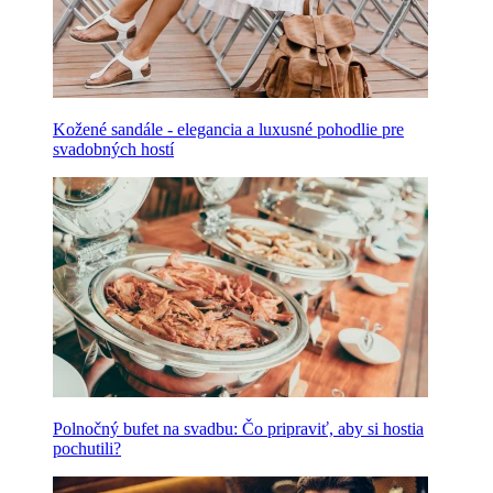
Kožené sandále - elegancia a luxusné pohodlie pre
svadobných hostí
Polnočný bufet na svadbu: Čo pripraviť, aby si hostia
pochutili?