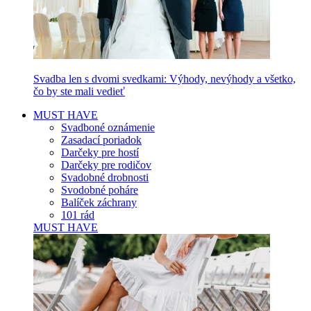
Svadba len s dvomi svedkami: Výhody, nevýhody a všetko,
čo by ste mali vedieť
MUST HAVE
Svadboné oznámenie
Zasadací poriadok
Darčeky pre hostí
Darčeky pre rodičov
Svadobné drobnosti
Svodobné poháre
Balíček záchrany
101 rád
MUST HAVE