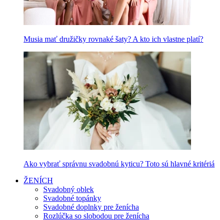
Musia mať družičky rovnaké šaty? A kto ich vlastne platí?
Ako vybrať správnu svadobnú kyticu? Toto sú hlavné kritériá
ŽENÍCH
Svadobný oblek
Svadobné topánky
Svadobné doplnky pre ženícha
Rozlúčka so slobodou pre ženícha