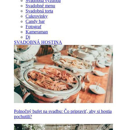
Svadobná výzdoba
Svadobné menu
Svadobná torta
Cukrovinky
Candy bar
Fotograf
Kameraman
Dj
SVADOBNÁ HOSTINA
Polnočný bufet na svadbu: Čo pripraviť, aby si hostia
pochutili?