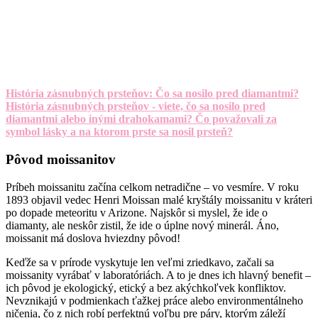
História zásnubných prsteňov: Čo sa nosilo pred diamantmi?
História zásnubných prsteňov - viete, čo sa nosilo pred
diamantmi alebo inými drahokamami? Čo považovali za
symbol lásky a na ktorom prste sa nosil prsteň?
Pôvod moissanitov
Príbeh moissanitu začína celkom netradične – vo vesmíre. V roku
1893 objavil vedec Henri Moissan malé kryštály moissanitu v kráteri
po dopade meteoritu v Arizone. Najskôr si myslel, že ide o
diamanty, ale neskôr zistil, že ide o úplne nový minerál. Áno,
moissanit má doslova hviezdny pôvod!
Keďže sa v prírode vyskytuje len veľmi zriedkavo, začali sa
moissanity vyrábať v laboratóriách. A to je dnes ich hlavný benefit –
ich pôvod je ekologický, etický a bez akýchkoľvek konfliktov.
Nevznikajú v podmienkach ťažkej práce alebo environmentálneho
ničenia, čo z nich robí perfektnú voľbu pre páry, ktorým záleží