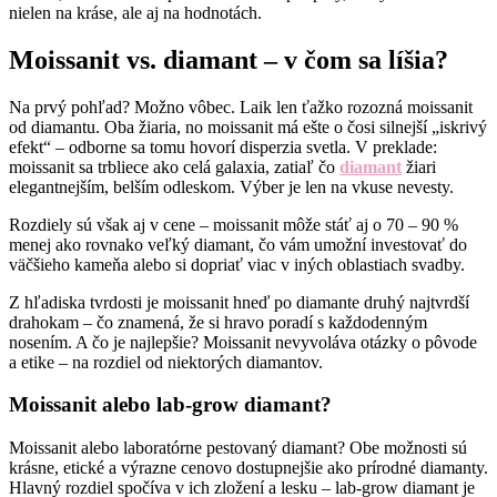
nielen na kráse, ale aj na hodnotách.
Moissanit vs. diamant – v čom sa líšia?
Na prvý pohľad? Možno vôbec. Laik len ťažko rozozná moissanit
od diamantu. Oba žiaria, no moissanit má ešte o čosi silnejší „iskrivý
efekt“ – odborne sa tomu hovorí disperzia svetla. V preklade:
moissanit sa trbliece ako celá galaxia, zatiaľ čo
diamant
žiari
elegantnejším, belším odleskom. Výber je len na vkuse nevesty.
Rozdiely sú však aj v cene – moissanit môže stáť aj o 70 – 90 %
menej ako rovnako veľký diamant, čo vám umožní investovať do
väčšieho kameňa alebo si dopriať viac v iných oblastiach svadby.
Z hľadiska tvrdosti je moissanit hneď po diamante druhý najtvrdší
drahokam – čo znamená, že si hravo poradí s každodenným
nosením. A čo je najlepšie? Moissanit nevyvoláva otázky o pôvode
a etike – na rozdiel od niektorých diamantov.
Moissanit alebo lab-grow diamant?
Moissanit alebo laboratórne pestovaný diamant? Obe možnosti sú
krásne, etické a výrazne cenovo dostupnejšie ako prírodné diamanty.
Hlavný rozdiel spočíva v ich zložení a lesku – lab-grow diamant je