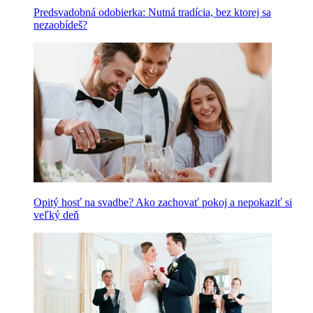
Predsvadobná odobierka: Nutná tradícia, bez ktorej sa
nezaobídeš?
Opitý hosť na svadbe? Ako zachovať pokoj a nepokaziť si
veľký deň