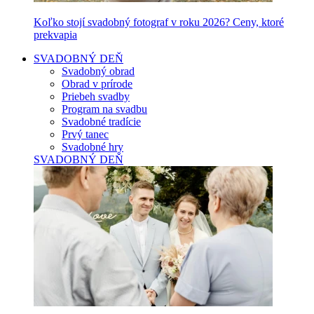
Koľko stojí svadobný fotograf v roku 2026? Ceny, ktoré
prekvapia
SVADOBNÝ DEŇ
Svadobný obrad
Obrad v prírode
Priebeh svadby
Program na svadbu
Svadobné tradície
Prvý tanec
Svadobné hry
SVADOBNÝ DEŇ