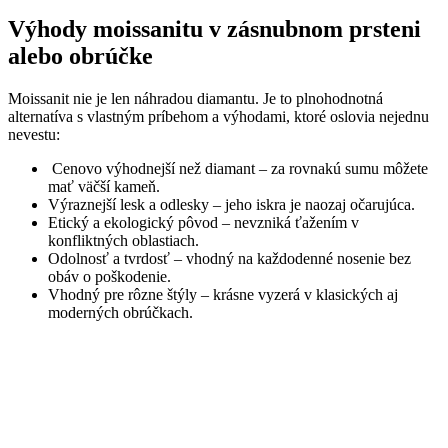
Výhody moissanitu v zásnubnom prsteni
alebo obrúčke
Moissanit nie je len náhradou diamantu. Je to plnohodnotná
alternatíva s vlastným príbehom a výhodami, ktoré oslovia nejednu
nevestu:
Cenovo výhodnejší než diamant – za rovnakú sumu môžete
mať väčší kameň.
Výraznejší lesk a odlesky – jeho iskra je naozaj očarujúca.
Etický a ekologický pôvod – nevzniká ťažením v
konfliktných oblastiach.
Odolnosť a tvrdosť – vhodný na každodenné nosenie bez
obáv o poškodenie.
Vhodný pre rôzne štýly – krásne vyzerá v klasických aj
moderných obrúčkach.