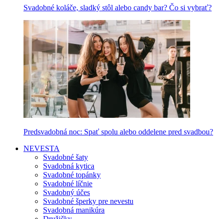
Svadobné koláče, sladký stôl alebo candy bar? Čo si vybrať?
Predsvadobná noc: Spať spolu alebo oddelene pred svadbou?
NEVESTA
Svadobné šaty
Svadobná kytica
Svadobné topánky
Svadobné líčnie
Svadobný účes
Svadobné šperky pre nevestu
Svadobná manikúra
Družičky