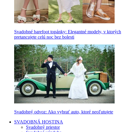
Svadobné barefoot topánky: Elegantné modely, v ktorých
pretancujete celú noc bez bolesti
Svadobný odvoz: Ako vybrať auto, ktoré neoľutujete
SVADOBNÁ HOSTINA
Svadobný priestor