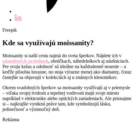
Freepik
Kde sa využívajú moissanity?
Moissanity si našli cestu najmä do sveta šperkov. Nájdete ich v
zásnubných prsteňoch
, obrúčkach, náhrdelníkoch aj náušniciach.
Pre svoju krásu a odolnosť sú ideálne na každodenné nosenie – a
keďže pôsobia luxusne, no stoja výrazne menej ako diamanty, čoraz
častejšie sa objavujú v kolekciách aj u známych klenotníkov.
Okrem svadobných šperkov sa moissanity využívajú aj v priemysle
– vďaka svojej tvrdosti a tepelnej vodivosti majú svoje miesto
napríklad v elektronike alebo optických zariadeniach. Ale priznajme
si – najkrajšie vyniknú práve tam, kde symbolizujú lásku,
jedinečnosť a výnimočný deň.
Reklama