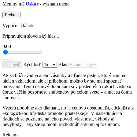
Meniny má
Oskar
- význam mena
Prehrať
Vypočuť článok
Pripravujem slovenský hlas...
0:00
--:--
Rýchlosť
Hlas
Zastaviť
Ak sa blíži svadba alebo zásnuby a hľadáte prsteň, ktorý zaujme
nielen vzhľadom, ale aj príbehom, možno by ste mali spoznať
moissanit. Tento oslnivý drahokam si v posledných rokoch získava
čoraz väčšiu pozornosť snúbencov po celom svete – a niet sa čomu
čudovať.
Vyzerá podobne ako diamant, no je cenovo dostupnejší, etickejší a z
ekologického hľadiska omnoho priateľskejší. V nasledujúcich
riadkoch sa pozrieme na jeho pôvod, vlastnosti, výhody aj
nevýhody – aby ste sa mohli rozhodnúť srdcom aj rozumom.
Reklama