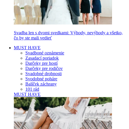
Svadba len s dvomi svedkami: Výhody, nevýhody a všetko,
čo by ste mali vedieť
MUST HAVE
Svadboné oznámenie
Zasadací poriadok
Darčeky pre hostí
Darčeky pre rodičov
Svadobné drobnosti
Svodobné poháre
Balíček záchrany
101 rád
MUST HAVE