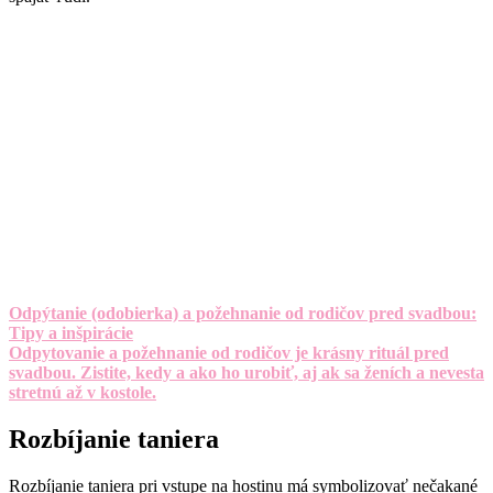
Odpýtanie (odobierka) a požehnanie od rodičov pred svadbou:
Tipy a inšpirácie
Odpytovanie a požehnanie od rodičov je krásny rituál pred
svadbou. Zistite, kedy a ako ho urobiť, aj ak sa ženích a nevesta
stretnú až v kostole.
Rozbíjanie taniera
Rozbíjanie taniera pri vstupe na hostinu má symbolizovať nečakané