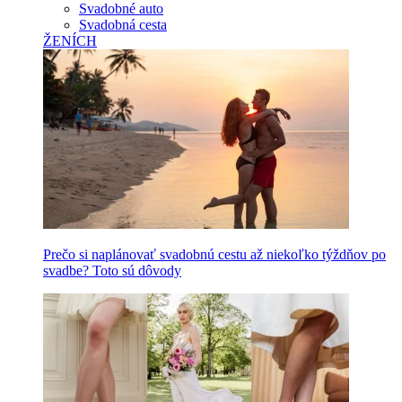
Svadobné auto
Svadobná cesta
ŽENÍCH
Prečo si naplánovať svadobnú cestu až niekoľko týždňov po
svadbe? Toto sú dôvody