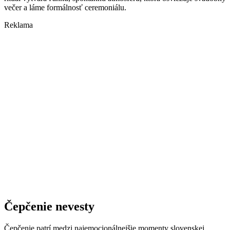
večer a láme formálnosť ceremoniálu.
Reklama
Čepčenie nevesty
Čepčenie patrí medzi najemocionálnejšie momenty slovenskej