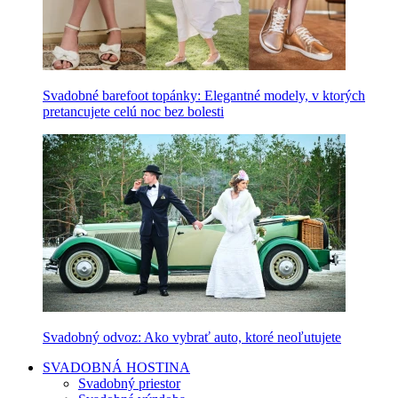
Svadobné barefoot topánky: Elegantné modely, v ktorých
pretancujete celú noc bez bolesti
Svadobný odvoz: Ako vybrať auto, ktoré neoľutujete
SVADOBNÁ HOSTINA
Svadobný priestor