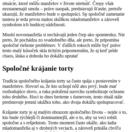
situácie, ktoré môžu manželov v živote stretnúť. Črepy však
neznamenajú smolu – práve naopak, predstavujú šťastie, pretože
ukazujú, že manželstvo bude o spolupráci. Sp spoločné zametanie
taniera je teda prvou malou skúškou mladomanželov a zároveň
symbolom ich budúcej súdržnosti.
Mnohí novomanželia si nechávajú jeden črep ako spomienku. Nie
preto, že pochádza zo svadobného dňa, ale preto, že pripomína
spoločné riešenie problémov. V ďalších rokoch môže byť práve
tento malý kúsoček skla tichým pripomenutím, že aj keď príde
chaos, láska a dohoda ho dokážu upratať
Spoločné krájanie torty
Tradícia spoločného krájania torty sa často spája s postavením v
manželstve. Hovorí sa, že kto uchopí nôž ako prvý, bude mať
rozhodujúce slovo, a ruka položená navrchu symbolizuje ochranu
toho druhého. Hoci to dnes berieme s úsmevom, tento rituál stále
predstavuje jemnú ukážku toho, ako dvaja dokážu spolupracovať.
Krájanie torty je aj malým obrazom spoločného života – nejde o to,
kto bude rýchlejší či dominantnejší, ale o to, aby sa veci robili
spoločne a s rešpektom. Tento moment často ukáže, ako ladia
mladomanželia aj v drobných veciach, a zároveň prináša chvíľu