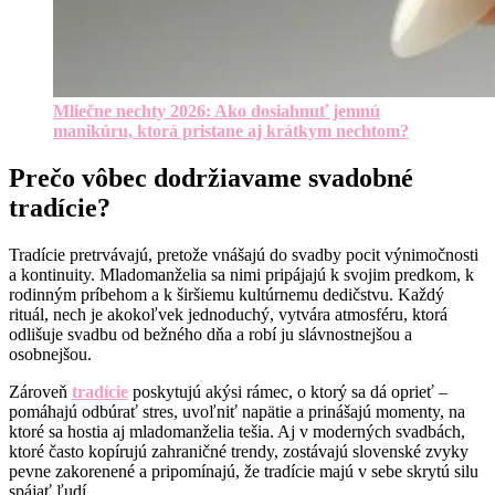
Mliečne nechty 2026: Ako dosiahnuť jemnú
manikúru, ktorá pristane aj krátkym nechtom?
Prečo vôbec dodržiavame svadobné
tradície?
Tradície pretrvávajú, pretože vnášajú do svadby pocit výnimočnosti
a kontinuity. Mladomanželia sa nimi pripájajú k svojim predkom, k
rodinným príbehom a k širšiemu kultúrnemu dedičstvu. Každý
rituál, nech je akokoľvek jednoduchý, vytvára atmosféru, ktorá
odlišuje svadbu od bežného dňa a robí ju slávnostnejšou a
osobnejšou.
Zároveň
tradície
poskytujú akýsi rámec, o ktorý sa dá oprieť –
pomáhajú odbúrať stres, uvoľniť napätie a prinášajú momenty, na
ktoré sa hostia aj mladomanželia tešia. Aj v moderných svadbách,
ktoré často kopírujú zahraničné trendy, zostávajú slovenské zvyky
pevne zakorenené a pripomínajú, že tradície majú v sebe skrytú silu
spájať ľudí.