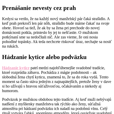
Prenášanie nevesty cez prah
Kedysi sa verilo, že na každý nový manželský pár čaká strašidlo. A
keď prah prekročí len pár nôh, strašidlo bude márne čakať na svoje
obete. Hovorí sa tiež, že ak by sa žena pri prechode do novej
domácnosti potkla, prinieslo by jej to nešťastie. O mužskom
potkýnaní sme sa nedočítali nič. Ale zas vieme, že oni nosia
pohodlné topánky. Ak teda nechcete riskovať úraz, nechajte sa nosiť
na rukách.
Hádzanie kytice alebo podväzku
Hádzanie kytice
patrí medzi najobľúbenejšie svadobné tradície,
ktoré rozprúdia zábavu. Pochádza z mágie podobnosti – ak
slobodná žena chytí kyticu, znamená to, že sa do roka vydá. Tento
moment sa často stáva jedným z najnapätejších, pretože ženy v dave
si ho užívajú s hravou súťaživosťou, očakávaním a niekedy aj
humorom.
Podväzok je mužskou obdobou tejto tradície. Aj keď muži nebývajú
nadšení z myšlienky manželstva tak rýchlo ako ženy, súťažná
atmosféra pri hádzaní podväzku ich naladí na podobnú vlnu. Celý
rituál vytvára ľahkú, spontánnu atmosféru, ktorá osviežuje svadobný