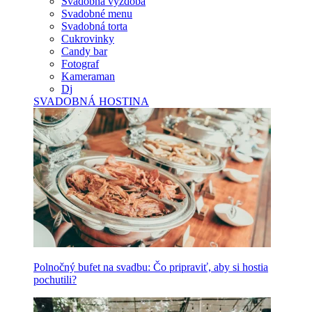
Svadobná výzdoba
Svadobné menu
Svadobná torta
Cukrovinky
Candy bar
Fotograf
Kameraman
Dj
SVADOBNÁ HOSTINA
Polnočný bufet na svadbu: Čo pripraviť, aby si hostia
pochutili?