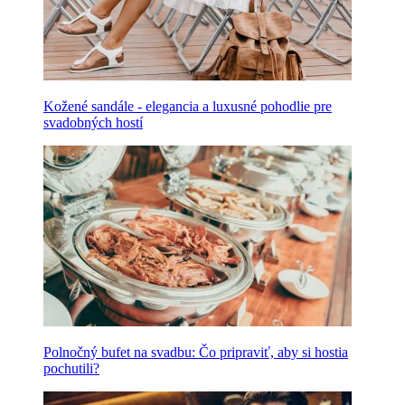
Kožené sandále - elegancia a luxusné pohodlie pre
svadobných hostí
Polnočný bufet na svadbu: Čo pripraviť, aby si hostia
pochutili?