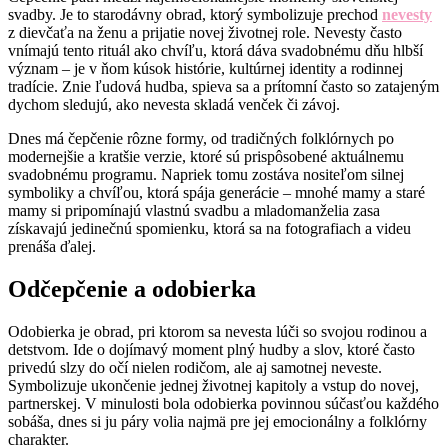
svadby. Je to starodávny obrad, ktorý symbolizuje prechod
nevesty
z dievčaťa na ženu a prijatie novej životnej role. Nevesty často
vnímajú tento rituál ako chvíľu, ktorá dáva svadobnému dňu hlbší
význam – je v ňom kúsok histórie, kultúrnej identity a rodinnej
tradície. Znie ľudová hudba, spieva sa a prítomní často so zatajeným
dychom sledujú, ako nevesta skladá venček či závoj.
Dnes má čepčenie rôzne formy, od tradičných folklórnych po
modernejšie a kratšie verzie, ktoré sú prispôsobené aktuálnemu
svadobnému programu. Napriek tomu zostáva nositeľom silnej
symboliky a chvíľou, ktorá spája generácie – mnohé mamy a staré
mamy si pripomínajú vlastnú svadbu a mladomanželia zasa
získavajú jedinečnú spomienku, ktorá sa na fotografiach a videu
prenáša ďalej.
Odčepčenie a odobierka
Odobierka je obrad, pri ktorom sa nevesta lúči so svojou rodinou a
detstvom. Ide o dojímavý moment plný hudby a slov, ktoré často
privedú slzy do očí nielen rodičom, ale aj samotnej neveste.
Symbolizuje ukončenie jednej životnej kapitoly a vstup do novej,
partnerskej. V minulosti bola odobierka povinnou súčasťou každého
sobáša, dnes si ju páry volia najmä pre jej emocionálny a folklórny
charakter.