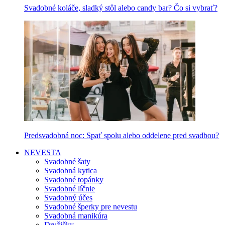
Svadobné koláče, sladký stôl alebo candy bar? Čo si vybrať?
Predsvadobná noc: Spať spolu alebo oddelene pred svadbou?
NEVESTA
Svadobné šaty
Svadobná kytica
Svadobné topánky
Svadobné líčnie
Svadobný účes
Svadobné šperky pre nevestu
Svadobná manikúra
Družičky