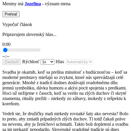
Meniny má
Jozefína
- význam mena
Prehrať
Vypočuť článok
Pripravujem slovenský hlas...
0:00
--:--
Rýchlosť
Hlas
Zastaviť
Svadba je okamih, keď sa prelína minulosť s budúcnosťou – keď sa
moderné predstavy miešajú so zvykmi, ktoré nás sprevádzajú celé
generácie. Mnohé z tradícií dodnes dodávajú svadobnému dňu
jemnú symboliku, dávku humoru a akýsi pocit spojenia s predkami.
Hoci už nežijeme v časoch, keď sa verilo na zlých duchov či skryté
znamenia, rituály prežili – niekedy zo zábavy, inokedy z rešpektu k
koreňom.
Vedeli ste, že družičky mali niekedy rovnaké šaty ako nevesta? Bolo
to preto, aby zmiatli prípadných zlých duchov. Tí totiž čakali práve
na nevestu, aby ju ženíchovi uchmatli. Takto boli dopletení a svadbu
sa im prekaziť nepodarilo. Slovenské svadobné tradície sú dnes