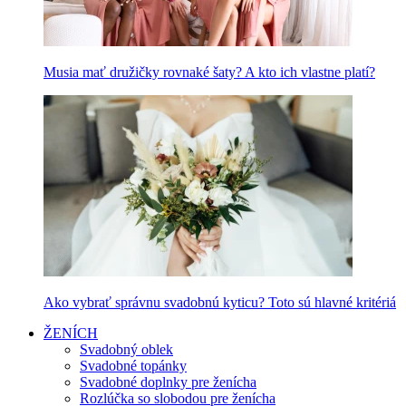
Musia mať družičky rovnaké šaty? A kto ich vlastne platí?
Ako vybrať správnu svadobnú kyticu? Toto sú hlavné kritériá
ŽENÍCH
Svadobný oblek
Svadobné topánky
Svadobné doplnky pre ženícha
Rozlúčka so slobodou pre ženícha