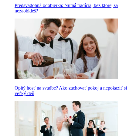
Predsvadobná odobierka: Nutná tradícia, bez ktorej sa
nezaobídeš?
Opitý hosť na svadbe? Ako zachovať pokoj a nepokaziť si
veľký deň