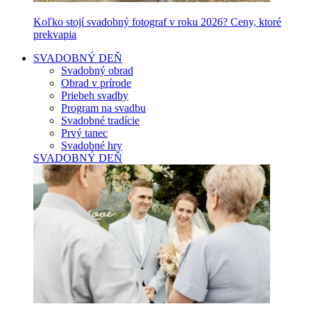
Koľko stojí svadobný fotograf v roku 2026? Ceny, ktoré
prekvapia
SVADOBNÝ DEŇ
Svadobný obrad
Obrad v prírode
Priebeh svadby
Program na svadbu
Svadobné tradície
Prvý tanec
Svadobné hry
SVADOBNÝ DEŇ