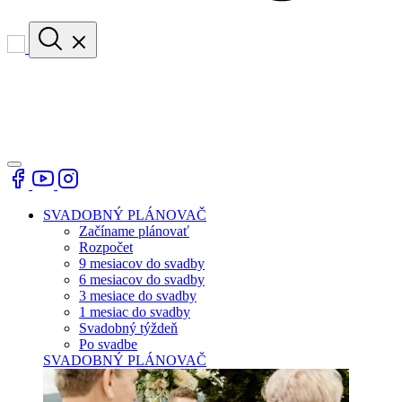
SVADOBNÝ PLÁNOVAČ
Začíname plánovať
Rozpočet
9 mesiacov do svadby
6 mesiacov do svadby
3 mesiace do svadby
1 mesiac do svadby
Svadobný týždeň
Po svadbe
SVADOBNÝ PLÁNOVAČ