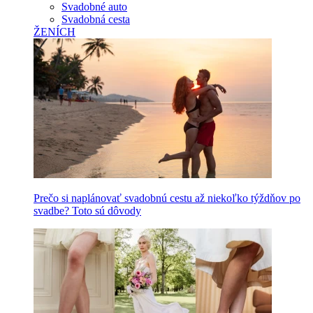
Svadobné auto
Svadobná cesta
ŽENÍCH
Prečo si naplánovať svadobnú cestu až niekoľko týždňov po
svadbe? Toto sú dôvody