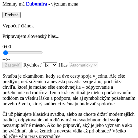
Meniny má
Ľubomíra
- význam mena
Prehrať
Vypočuť článok
Pripravujem slovenský hlas...
0:00
--:--
Rýchlosť
Hlas
Zastaviť
Svadba je okamihom, kedy sa dve cesty spoja v jednu. Ale ešte
predtým, než si ženích a nevesta povedia svoje áno, prichádza
chvíľa, ktorá je možno ešte emotívnejšia – odpytovanie a
požehnanie od rodičov. Tento krásny rituál je nielen poďakovaním
rodičom za všetku lásku a podporu, ale aj symbolickým požehnaním
nového života, ktorý snúbenci začínajú budovať spoločne.
Či už plánujete klasickú svadbu, alebo sa chcete držať modernejších
tradícií, odpytovanie od rodičov má vo svadobnom dni svoje
nezastupiteľné miesto. Ako ho pripraviť, aký je jeho význam a ako
ho zvládnuť, ak sa ženích a nevesta vidia až pri obrade? Všetko
dôležité vám teraz prezradíme.