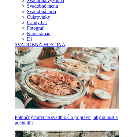
Svadobná výzdoba
Svadobné menu
Svadobná torta
Cukrovinky
Candy bar
Fotograf
Kameraman
Dj
SVADOBNÁ HOSTINA
Polnočný bufet na svadbu: Čo pripraviť, aby si hostia
pochutili?