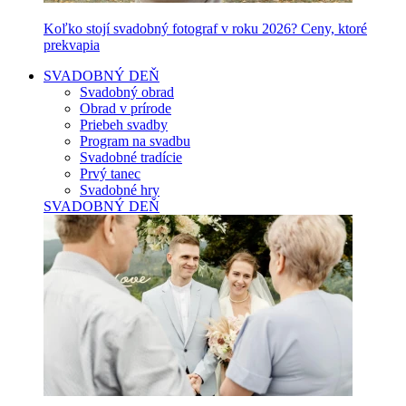
Koľko stojí svadobný fotograf v roku 2026? Ceny, ktoré
prekvapia
SVADOBNÝ DEŇ
Svadobný obrad
Obrad v prírode
Priebeh svadby
Program na svadbu
Svadobné tradície
Prvý tanec
Svadobné hry
SVADOBNÝ DEŇ