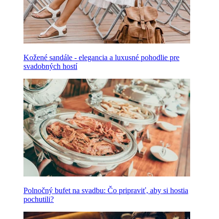
Kožené sandále - elegancia a luxusné pohodlie pre
svadobných hostí
Polnočný bufet na svadbu: Čo pripraviť, aby si hostia
pochutili?