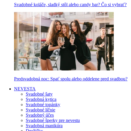
Svadobné koláče, sladký stôl alebo candy bar? Čo si vybrať?
Predsvadobná noc: Spať spolu alebo oddelene pred svadbou?
NEVESTA
Svadobné šaty
Svadobná kytica
Svadobné topánky
Svadobné líčnie
Svadobný účes
Svadobné šperky pre nevestu
Svadobná manikúra
Družičky