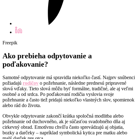
Freepik
Ako prebieha odpytovanie a
poďakovanie?
Samotné odpytovanie má spravidla niekoľko častí. Najprv snúbenci
požiadajú
rodičov
o požehnanie, následne prednesú pripravené
slová vďaky. Tieto slová môžu byť formálne, tradičné, ale aj veľmi
osobné a od srdca. Po poďakovaní rodičia vyslovia svoje
požehnanie a často tiež pridajú niekoľko vlastných slov, spomienok
alebo rád do života.
Obvykle odpytovanie zakončí krátka spoločná modlitba alebo
požehnanie od duchovného, ak je súčasťou svadobného dňa aj
cirkevný obrad. Emotívnu chvíľu často sprevádzajú aj objatia,
bozky a darčeky – napríklad symbolická kytica pre matku alebo
malý darček pre otca.