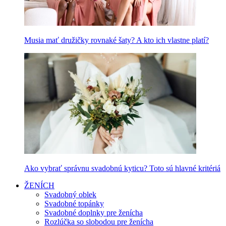
Musia mať družičky rovnaké šaty? A kto ich vlastne platí?
Ako vybrať správnu svadobnú kyticu? Toto sú hlavné kritériá
ŽENÍCH
Svadobný oblek
Svadobné topánky
Svadobné doplnky pre ženícha
Rozlúčka so slobodou pre ženícha