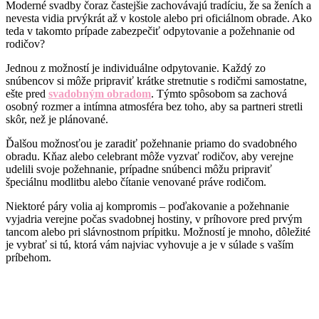
Moderné svadby čoraz častejšie zachovávajú tradíciu, že sa ženích a
nevesta vidia prvýkrát až v kostole alebo pri oficiálnom obrade. Ako
teda v takomto prípade zabezpečiť odpytovanie a požehnanie od
rodičov?
Jednou z možností je individuálne odpytovanie. Každý zo
snúbencov si môže pripraviť krátke stretnutie s rodičmi samostatne,
ešte pred
svadobným obradom
. Týmto spôsobom sa zachová
osobný rozmer a intímna atmosféra bez toho, aby sa partneri stretli
skôr, než je plánované.
Ďalšou možnosťou je zaradiť požehnanie priamo do svadobného
obradu. Kňaz alebo celebrant môže vyzvať rodičov, aby verejne
udelili svoje požehnanie, prípadne snúbenci môžu pripraviť
špeciálnu modlitbu alebo čítanie venované práve rodičom.
Niektoré páry volia aj kompromis – poďakovanie a požehnanie
vyjadria verejne počas svadobnej hostiny, v príhovore pred prvým
tancom alebo pri slávnostnom prípitku. Možností je mnoho, dôležité
je vybrať si tú, ktorá vám najviac vyhovuje a je v súlade s vaším
príbehom.