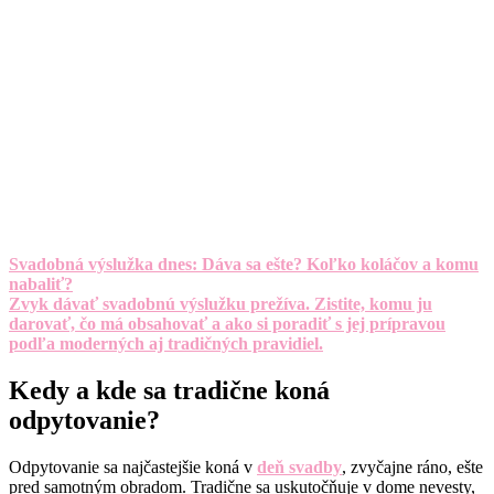
Svadobná výslužka dnes: Dáva sa ešte? Koľko koláčov a komu
nabaliť?
Zvyk dávať svadobnú výslužku prežíva. Zistite, komu ju
darovať, čo má obsahovať a ako si poradiť s jej prípravou
podľa moderných aj tradičných pravidiel.
Kedy a kde sa tradične koná
odpytovanie?
Odpytovanie sa najčastejšie koná v
deň svadby
, zvyčajne ráno, ešte
pred samotným obradom. Tradične sa uskutočňuje v dome nevesty,