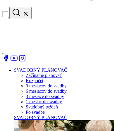
SVADOBNÝ PLÁNOVAČ
Začíname plánovať
Rozpočet
9 mesiacov do svadby
6 mesiacov do svadby
3 mesiace do svadby
1 mesiac do svadby
Svadobný týždeň
Po svadbe
SVADOBNÝ PLÁNOVAČ