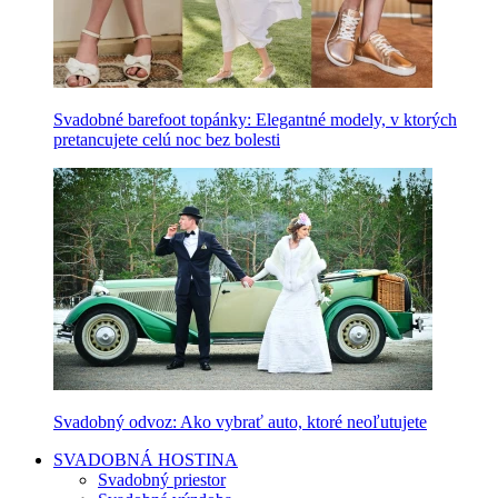
Svadobné barefoot topánky: Elegantné modely, v ktorých
pretancujete celú noc bez bolesti
Svadobný odvoz: Ako vybrať auto, ktoré neoľutujete
SVADOBNÁ HOSTINA
Svadobný priestor