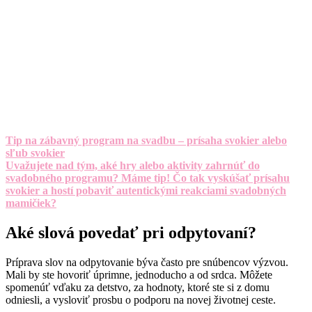
Tip na zábavný program na svadbu – prísaha svokier alebo
sľub svokier
Uvažujete nad tým, aké hry alebo aktivity zahrnúť do
svadobného programu? Máme tip! Čo tak vyskúšať prísahu
svokier a hostí pobaviť autentickými reakciami svadobných
mamičiek?
Aké slová povedať pri odpytovaní?
Príprava slov na odpytovanie býva často pre snúbencov výzvou.
Mali by ste hovoriť úprimne, jednoducho a od srdca. Môžete
spomenúť vďaku za detstvo, za hodnoty, ktoré ste si z domu
odniesli, a vysloviť prosbu o podporu na novej životnej ceste.