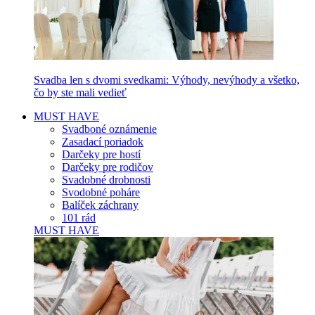
Svadba len s dvomi svedkami: Výhody, nevýhody a všetko,
čo by ste mali vedieť
MUST HAVE
Svadboné oznámenie
Zasadací poriadok
Darčeky pre hostí
Darčeky pre rodičov
Svadobné drobnosti
Svodobné poháre
Balíček záchrany
101 rád
MUST HAVE