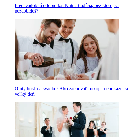
Predsvadobná odobierka: Nutná tradícia, bez ktorej sa
nezaobídeš?
Opitý hosť na svadbe? Ako zachovať pokoj a nepokaziť si
veľký deň