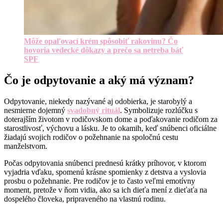
Môže opaľovací krém spôsobiť rakovinu? Čo
hovoria vedecké dôkazy a prečo sa netreba báť
SPF
Čo je odpytovanie a aký má význam?
Odpytovanie, niekedy nazývané aj odobierka, je starobylý a
nesmierne dojemný
svadobný rituál
. Symbolizuje rozlúčku s
doterajším životom v rodičovskom dome a poďakovanie rodičom za
starostlivosť, výchovu a lásku. Je to okamih, keď snúbenci oficiálne
žiadajú svojich rodičov o požehnanie na spoločnú cestu
manželstvom.
Počas odpytovania snúbenci prednesú krátky príhovor, v ktorom
vyjadria vďaku, spomenú krásne spomienky z detstva a vyslovia
prosbu o požehnanie. Pre rodičov je to často veľmi emotívny
moment, pretože v ňom vidia, ako sa ich dieťa mení z dieťaťa na
dospelého človeka, pripraveného na vlastnú rodinu.