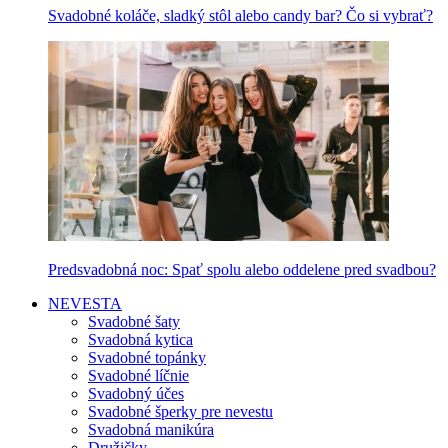
Svadobné koláče, sladký stôl alebo candy bar? Čo si vybrať?
Predsvadobná noc: Spať spolu alebo oddelene pred svadbou?
NEVESTA
Svadobné šaty
Svadobná kytica
Svadobné topánky
Svadobné líčnie
Svadobný účes
Svadobné šperky pre nevestu
Svadobná manikúra
Družičky