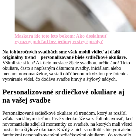
Maskara ide toto leto bokom: Ako dosiahnuť
výrazný pohľad bez jedinej vrstvy špirály?
Na tohtoročných svadbách sme však mohli vidieť aj ďalší
originálny trend – personalizované biele srdiečkové okuliare.
Všimli ste si ich? Ak tieto mesiace žijete svadbou, určite áno! Tieto
okuliare, často s napísaným dátumom svadby, iniciálami alebo
menami novomanželov, sa stali obľúbenou rekvizitou pre fotenie a
vytváranie videí, čo dodáva svadbe hravý a štýlový nádych.
Personalizované srdiečkové okuliare aj
na vašej svadbe
Personalizované srdiečkové okuliare sú trendom, ktorý sa rozšíril
vďaka sociálnym sieťam. Prvé videokoláže sa začali objavovať, keď
novomanželia zdieľali momentky zo svadieb, na ktorých mali všetci
hostia tieto štýlové okuliare. Každý z nich sa odfotil s bielymi alebo
farebnými personalizovanými srdiečkovými okuliarmi, čo vytvorilo