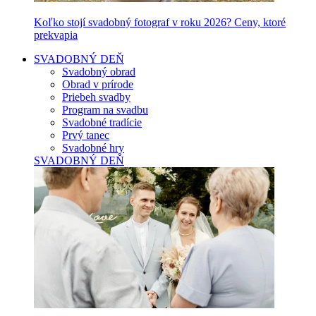
Koľko stojí svadobný fotograf v roku 2026? Ceny, ktoré
prekvapia
SVADOBNÝ DEŇ
Svadobný obrad
Obrad v prírode
Priebeh svadby
Program na svadbu
Svadobné tradície
Prvý tanec
Svadobné hry
SVADOBNÝ DEŇ