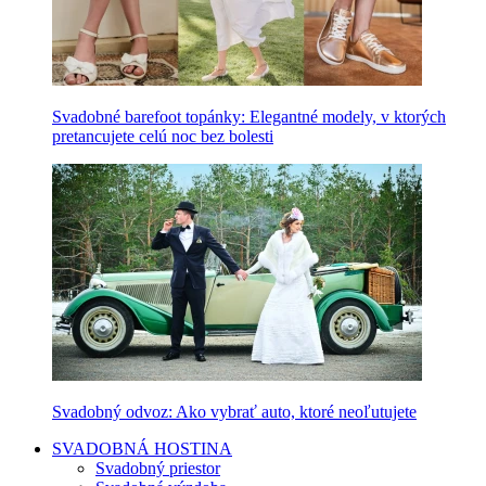
Svadobné barefoot topánky: Elegantné modely, v ktorých
pretancujete celú noc bez bolesti
Svadobný odvoz: Ako vybrať auto, ktoré neoľutujete
SVADOBNÁ HOSTINA
Svadobný priestor