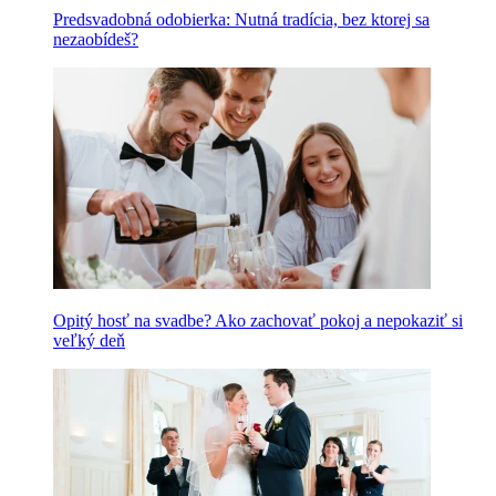
Predsvadobná odobierka: Nutná tradícia, bez ktorej sa
nezaobídeš?
Opitý hosť na svadbe? Ako zachovať pokoj a nepokaziť si
veľký deň