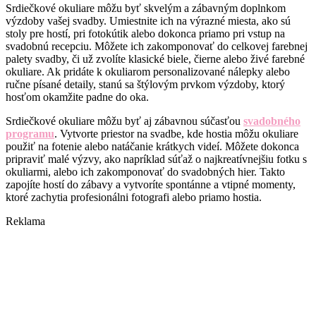
Srdiečkové okuliare môžu byť skvelým a zábavným doplnkom
výzdoby vašej svadby. Umiestnite ich na výrazné miesta, ako sú
stoly pre hostí, pri fotokútik alebo dokonca priamo pri vstup na
svadobnú recepciu. Môžete ich zakomponovať do celkovej farebnej
palety svadby, či už zvolíte klasické biele, čierne alebo živé farebné
okuliare. Ak pridáte k okuliarom personalizované nálepky alebo
ručne písané detaily, stanú sa štýlovým prvkom výzdoby, ktorý
hosťom okamžite padne do oka.
Srdiečkové okuliare môžu byť aj zábavnou súčasťou
svadobného
programu
. Vytvorte priestor na svadbe, kde hostia môžu okuliare
použiť na fotenie alebo natáčanie krátkych videí. Môžete dokonca
pripraviť malé výzvy, ako napríklad súťaž o najkreatívnejšiu fotku s
okuliarmi, alebo ich zakomponovať do svadobných hier. Takto
zapojíte hostí do zábavy a vytvoríte spontánne a vtipné momenty,
ktoré zachytia profesionálni fotografi alebo priamo hostia.
Reklama