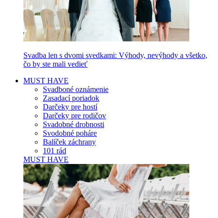
Svadba len s dvomi svedkami: Výhody, nevýhody a všetko,
čo by ste mali vedieť
MUST HAVE
Svadboné oznámenie
Zasadací poriadok
Darčeky pre hostí
Darčeky pre rodičov
Svadobné drobnosti
Svodobné poháre
Balíček záchrany
101 rád
MUST HAVE