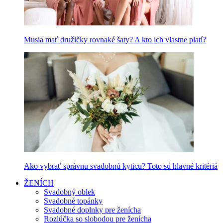
Musia mať družičky rovnaké šaty? A kto ich vlastne platí?
Ako vybrať správnu svadobnú kyticu? Toto sú hlavné kritériá
ŽENÍCH
Svadobný oblek
Svadobné topánky
Svadobné doplnky pre ženícha
Rozlúčka so slobodou pre ženícha