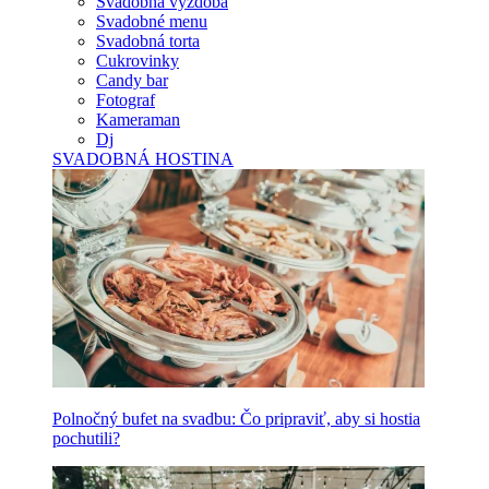
Svadobná výzdoba
Svadobné menu
Svadobná torta
Cukrovinky
Candy bar
Fotograf
Kameraman
Dj
SVADOBNÁ HOSTINA
Polnočný bufet na svadbu: Čo pripraviť, aby si hostia
pochutili?