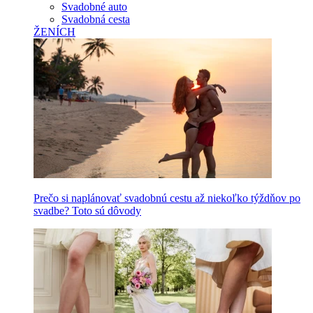
Svadobné auto
Svadobná cesta
ŽENÍCH
Prečo si naplánovať svadobnú cestu až niekoľko týždňov po
svadbe? Toto sú dôvody