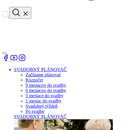
SVADOBNÝ PLÁNOVAČ
Začíname plánovať
Rozpočet
9 mesiacov do svadby
6 mesiacov do svadby
3 mesiace do svadby
1 mesiac do svadby
Svadobný týždeň
Po svadbe
SVADOBNÝ PLÁNOVAČ