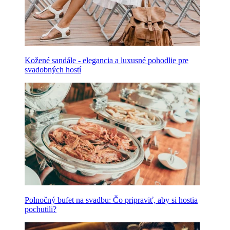
Kožené sandále - elegancia a luxusné pohodlie pre
svadobných hostí
Polnočný bufet na svadbu: Čo pripraviť, aby si hostia
pochutili?