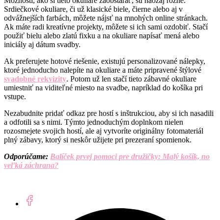
Možnosti, ako si tieto okuliare zaobstarať, sú naozaj rôzne.
Srdiečkové okuliare, či už klasické biele, čierne alebo aj v
odvážnejších farbách, môžete nájsť na mnohých online stránkach.
Ak máte radi kreatívne projekty, môžete si ich sami ozdobiť. Stačí
použiť bielu alebo zlatú fixku a na okuliare napísať mená alebo
iniciály aj dátum svadby.
Ak preferujete hotové riešenie, existujú personalizované nálepky,
ktoré jednoducho nalepíte na okuliare a máte pripravené štýlové
svadobné rekvizity
. Potom už len stačí tieto zábavné okuliare
umiestniť na viditeľné miesto na svadbe, napríklad do košíka pri
vstupe.
Nezabudnite pridať odkaz pre hostí s inštrukciou, aby si ich nasadili
a odfotili sa s nimi. Týmto jednoduchým doplnkom nielen
rozosmejete svojich hostí, ale aj vytvoríte originálny fotomateriál
plný zábavy, ktorý si neskôr užijete pri prezeraní spomienok.
Odporúčame:
Balíček prvej pomoci pre družičky: Malý košík, no
veľká záchrana?