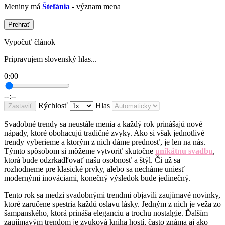
Meniny má
Štefánia
- význam mena
Prehrať
Vypočuť článok
Pripravujem slovenský hlas...
0:00
--:--
Rýchlosť
Hlas
Zastaviť
Svadobné trendy sa neustále menia a každý rok prinášajú nové
nápady, ktoré obohacujú tradičné zvyky. Ako si však jednotlivé
trendy vyberieme a ktorým z nich dáme prednosť, je len na nás.
Týmto spôsobom si môžeme vytvoriť skutočne
unikátnu svadbu
,
ktorá bude odzrkadľovať našu osobnosť a štýl. Či už sa
rozhodneme pre klasické prvky, alebo sa necháme uniesť
modernými inováciami, konečný výsledok bude jedinečný.
Tento rok sa medzi svadobnými trendmi objavili zaujímavé novinky,
ktoré zaručene spestria každú oslavu lásky. Jedným z nich je veža zo
šampanského, ktorá prináša eleganciu a trochu nostalgie. Ďalším
zaujímavým trendom je zvuková kniha hostí, často známa aj ako