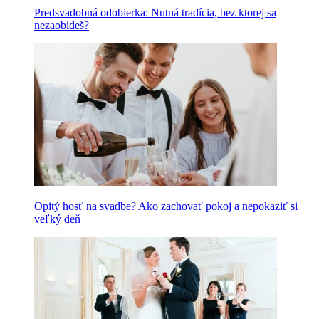
Predsvadobná odobierka: Nutná tradícia, bez ktorej sa
nezaobídeš?
Opitý hosť na svadbe? Ako zachovať pokoj a nepokaziť si
veľký deň