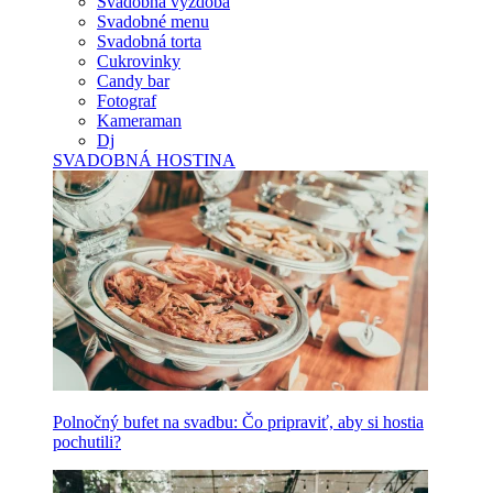
Svadobná výzdoba
Svadobné menu
Svadobná torta
Cukrovinky
Candy bar
Fotograf
Kameraman
Dj
SVADOBNÁ HOSTINA
Polnočný bufet na svadbu: Čo pripraviť, aby si hostia
pochutili?