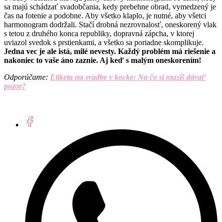
sa majú schádzať svadobčania, kedy prebehne obrad, vymedzený je
čas na fotenie a podobne. Aby všetko klaplo, je nutné, aby všetci
harmonogram dodržali. Stačí drobná nezrovnalosť, oneskorený vlak
s tetou z druhého konca republiky, dopravná zápcha, v ktorej
uviazol svedok s prstienkami, a všetko sa poriadne skomplikuje.
Jedna vec je ale istá, milé nevesty. Každý problém má riešenie a
nakoniec to vaše áno zaznie. Aj keď s malým oneskorením!
Odporúčame:
Etiketa na svadbe v kocke: Na čo si musíš dávať
pozor?