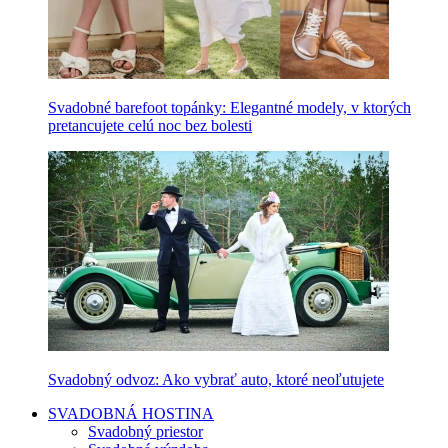
Svadobné barefoot topánky: Elegantné modely, v ktorých
pretancujete celú noc bez bolesti
Svadobný odvoz: Ako vybrať auto, ktoré neoľutujete
SVADOBNÁ HOSTINA
Svadobný priestor