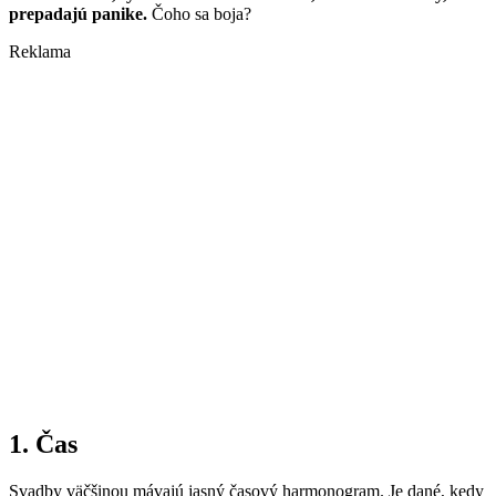
prepadajú panike.
Čoho sa boja?
Reklama
1. Čas
Svadby väčšinou mávajú jasný časový harmonogram. Je dané, kedy