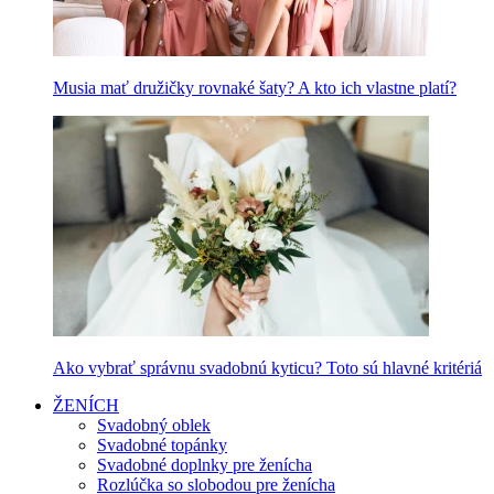
Musia mať družičky rovnaké šaty? A kto ich vlastne platí?
Ako vybrať správnu svadobnú kyticu? Toto sú hlavné kritériá
ŽENÍCH
Svadobný oblek
Svadobné topánky
Svadobné doplnky pre ženícha
Rozlúčka so slobodou pre ženícha