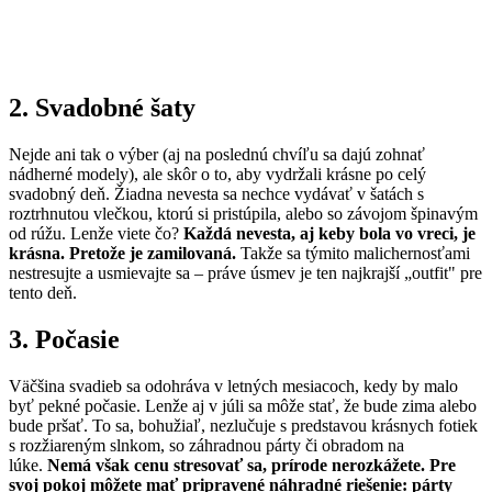
2. Svadobné šaty
Nejde ani tak o výber (aj na poslednú chvíľu sa dajú zohnať
nádherné modely), ale skôr o to, aby vydržali krásne po celý
svadobný deň. Žiadna nevesta sa nechce vydávať v šatách s
roztrhnutou vlečkou, ktorú si pristúpila, alebo so závojom špinavým
od rúžu. Lenže viete čo?
Každá nevesta, aj keby bola vo vreci, je
krásna. Pretože je zamilovaná.
Takže sa týmito malichernosťami
nestresujte a usmievajte sa – práve úsmev je ten najkrajší „outfit" pre
tento deň.
3. Počasie
Väčšina svadieb sa odohráva v letných mesiacoch, kedy by malo
byť pekné počasie. Lenže aj v júli sa môže stať, že bude zima alebo
bude pršať. To sa, bohužiaľ, nezlučuje s predstavou krásnych fotiek
s rozžiareným slnkom, so záhradnou párty či obradom na
lúke.
Nemá však cenu stresovať sa, ​​prírode nerozkážete. Pre
svoj pokoj môžete mať pripravené náhradné riešenie: párty