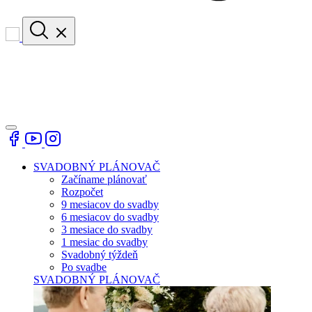
SVADOBNÝ PLÁNOVAČ
Začíname plánovať
Rozpočet
9 mesiacov do svadby
6 mesiacov do svadby
3 mesiace do svadby
1 mesiac do svadby
Svadobný týždeň
Po svadbe
SVADOBNÝ PLÁNOVAČ