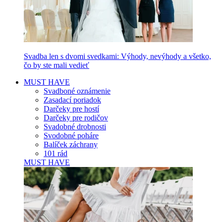
Svadba len s dvomi svedkami: Výhody, nevýhody a všetko,
čo by ste mali vedieť
MUST HAVE
Svadboné oznámenie
Zasadací poriadok
Darčeky pre hostí
Darčeky pre rodičov
Svadobné drobnosti
Svodobné poháre
Balíček záchrany
101 rád
MUST HAVE