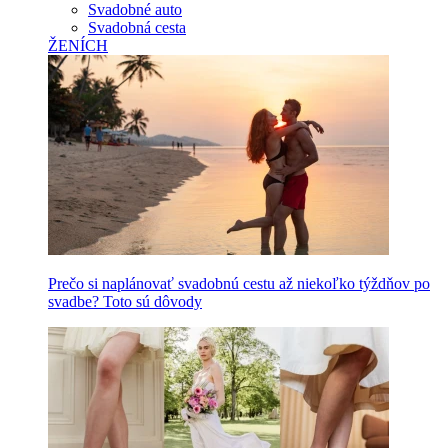
Svadobné auto
Svadobná cesta
ŽENÍCH
Prečo si naplánovať svadobnú cestu až niekoľko týždňov po
svadbe? Toto sú dôvody