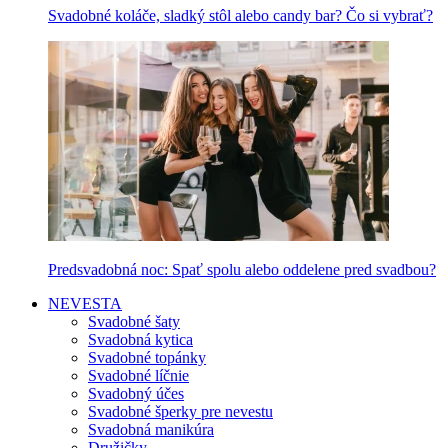
Svadobné koláče, sladký stôl alebo candy bar? Čo si vybrať?
Predsvadobná noc: Spať spolu alebo oddelene pred svadbou?
NEVESTA
Svadobné šaty
Svadobná kytica
Svadobné topánky
Svadobné líčnie
Svadobný účes
Svadobné šperky pre nevestu
Svadobná manikúra
Družičky