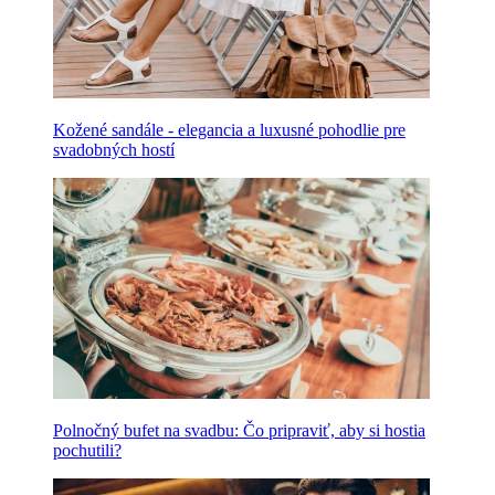
Kožené sandále - elegancia a luxusné pohodlie pre
svadobných hostí
Polnočný bufet na svadbu: Čo pripraviť, aby si hostia
pochutili?