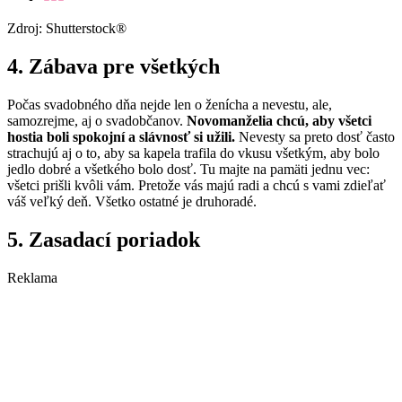
Zdroj: Shutterstock®
4. Zábava pre všetkých
Počas svadobného dňa nejde len o ženícha a nevestu, ale,
samozrejme, aj o svadobčanov.
Novomanželia chcú, aby všetci
hostia boli spokojní a slávnosť si užili.
Nevesty sa preto dosť často
strachujú aj o to, aby sa kapela trafila do vkusu všetkým, aby bolo
jedlo dobré a všetkého bolo dosť. Tu majte na pamäti jednu vec:
všetci prišli kvôli vám. Pretože vás majú radi a chcú s vami zdieľať
váš veľký deň. Všetko ostatné je druhoradé.
5. Zasadací poriadok
Reklama