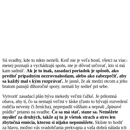
Sú svadby, kde to nikto nerieši. Keď nie je veľa hostí, všetci sa viac-
menej poznajú a vychádzajú spolu, nie je dôvod určovať, kto si má
kam sadnúť.
Ak je to inak, zasadací poriadok je spôsob, ako
predísť prípadným nezrovnalostiam, alebo ako zabezpečiť, aby
sa každý mal s kým rozprávať.
Je jasné, že ak medzi otcom a jeho
bratom panujú dlhoročné spory, nemali by sedieť pri sebe.
Vytvoriť zasadací plán býva niekedy veľmi ťažké. Je prítomná
obava, aby tí, čo sa nemajú veľmi v láske (často to bývajú rozvedení
rodičia nevesty či ženícha), neprepadli vášňam a neprali „špinavé
prádlo“ priamo na svadbe.
Čo sa má stať, stane sa. Nemôžete
myslieť za druhých, takže aj tu je všetok strach a stres len
zbytočná emócia, ktorou si nijako nepomôžete.
Skúste to hodiť
za hlavu, možno vás svadobčania prekvapia a vaša dobrá nálada ich