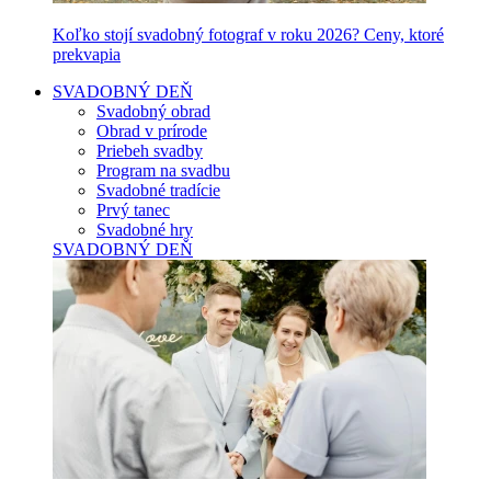
Koľko stojí svadobný fotograf v roku 2026? Ceny, ktoré
prekvapia
SVADOBNÝ DEŇ
Svadobný obrad
Obrad v prírode
Priebeh svadby
Program na svadbu
Svadobné tradície
Prvý tanec
Svadobné hry
SVADOBNÝ DEŇ