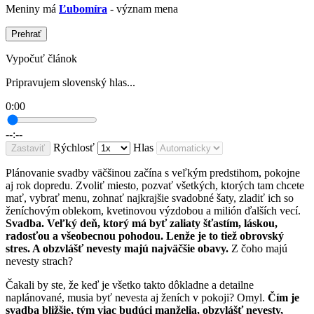
Meniny má
Ľubomíra
- význam mena
Prehrať
Vypočuť článok
Pripravujem slovenský hlas...
0:00
--:--
Rýchlosť
Hlas
Zastaviť
Plánovanie svadby väčšinou začína s veľkým predstihom, pokojne
aj rok dopredu. Zvoliť miesto, pozvať všetkých, ktorých tam chcete
mať, vybrať menu, zohnať najkrajšie svadobné šaty, zladiť ich so
ženíchovým oblekom, kvetinovou výzdobou a milión ďalších vecí.
Svadba. Veľký deň, ktorý má byť zaliaty šťastím, láskou,
radosťou a všeobecnou pohodou. Lenže je to tiež obrovský
stres. A obzvlášť nevesty majú najväčšie obavy.
Z čoho majú
nevesty strach?
Čakali by ste, že keď je všetko takto dôkladne a detailne
naplánované, musia byť nevesta aj ženích v pokoji? Omyl.
Čím je
svadba bližšie, tým viac budúci manželia, obzvlášť nevesty,