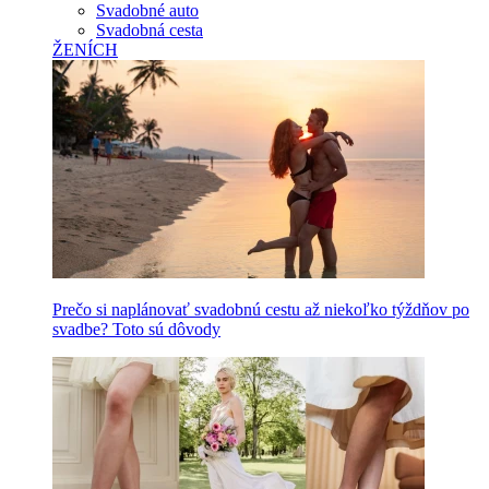
Svadobné auto
Svadobná cesta
ŽENÍCH
Prečo si naplánovať svadobnú cestu až niekoľko týždňov po
svadbe? Toto sú dôvody