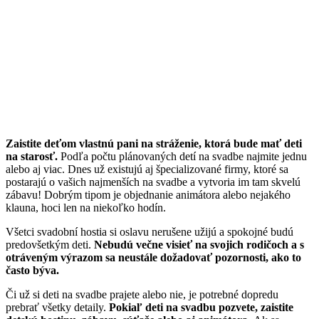
Zaistite deťom vlastnú pani na stráženie, ktorá bude mať deti
na starosť.
Podľa počtu plánovaných detí na svadbe najmite jednu
alebo aj viac. Dnes už existujú aj špecializované firmy, ktoré sa
postarajú o vašich najmenších na svadbe a vytvoria im tam skvelú
zábavu! Dobrým tipom je objednanie animátora alebo nejakého
klauna, hoci len na niekoľko hodín.
Všetci svadobní hostia si oslavu nerušene užijú a spokojné budú
predovšetkým deti.
Nebudú večne visieť na svojich rodičoch a s
otráveným výrazom sa neustále dožadovať pozornosti, ako to
často býva.
Či už si deti na svadbe prajete alebo nie, je potrebné dopredu
prebrať všetky detaily.
Pokiaľ deti na svadbu pozvete, zaistite