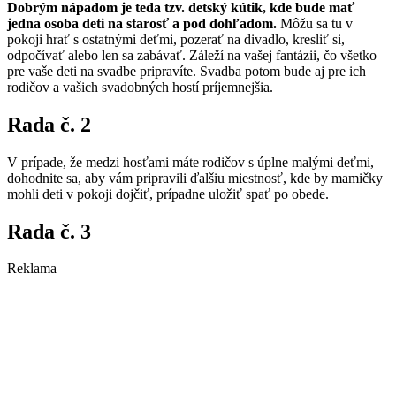
Dobrým nápadom je teda tzv. detský kútik, kde bude mať
jedna osoba deti na starosť a pod dohľadom.
Môžu sa tu v
pokoji hrať s ostatnými deťmi, pozerať na divadlo, kresliť si,
odpočívať alebo len sa zabávať. Záleží na vašej fantázii, čo všetko
pre vaše deti na svadbe pripravíte. Svadba potom bude aj pre ich
rodičov a vašich svadobných hostí príjemnejšia.
Rada č. 2
V prípade, že medzi hosťami máte rodičov s úplne malými deťmi,
dohodnite sa, aby vám pripravili ďalšiu miestnosť, kde by mamičky
mohli deti v pokoji dojčiť, prípadne uložiť spať po obede.
Rada č. 3
Reklama