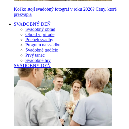
Koľko stojí svadobný fotograf v roku 2026? Ceny, ktoré
prekvapia
SVADOBNÝ DEŇ
Svadobný obrad
Obrad v prírode
Priebeh svadby
Program na svadbu
Svadobné tradície
Prvý tanec
Svadobné hry
SVADOBNÝ DEŇ