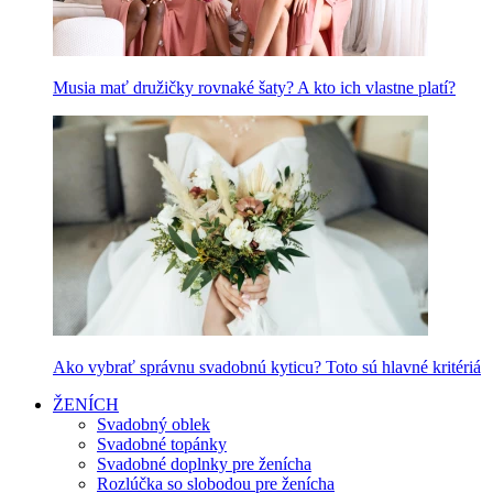
Musia mať družičky rovnaké šaty? A kto ich vlastne platí?
Ako vybrať správnu svadobnú kyticu? Toto sú hlavné kritériá
ŽENÍCH
Svadobný oblek
Svadobné topánky
Svadobné doplnky pre ženícha
Rozlúčka so slobodou pre ženícha