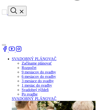
SVADOBNÝ PLÁNOVAČ
Začíname plánovať
Rozpočet
9 mesiacov do svadby
6 mesiacov do svadby
3 mesiace do svadby
1 mesiac do svadby
Svadobný týždeň
Po svadbe
SVADOBNÝ PLÁNOVAČ