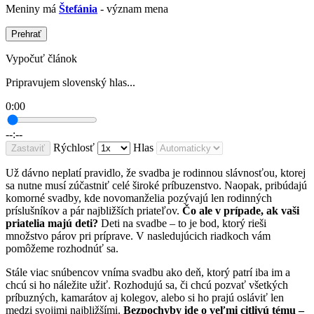
Meniny má
Štefánia
- význam mena
Prehrať
Vypočuť článok
Pripravujem slovenský hlas...
0:00
--:--
Rýchlosť
Hlas
Zastaviť
Už dávno neplatí pravidlo, že svadba je rodinnou slávnosťou, ktorej
sa nutne musí zúčastniť celé široké príbuzenstvo. Naopak, pribúdajú
komorné svadby, kde novomanželia pozývajú len rodinných
príslušníkov a pár najbližších priateľov.
Čo ale v prípade, ak vaši
priatelia majú deti?
Deti na svadbe – to je bod, ktorý rieši
množstvo párov pri príprave. V nasledujúcich riadkoch vám
pomôžeme rozhodnúť sa.
Stále viac snúbencov vníma svadbu ako deň, ktorý patrí iba im a
chcú si ho náležite užiť. Rozhodujú sa, či chcú pozvať všetkých
príbuzných, kamarátov aj kolegov, alebo si ho prajú osláviť len
medzi svojimi najbližšími.
Bezpochyby ide o veľmi citlivú tému –