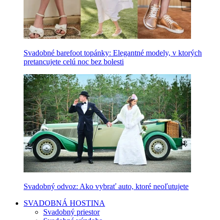
Svadobné barefoot topánky: Elegantné modely, v ktorých
pretancujete celú noc bez bolesti
Svadobný odvoz: Ako vybrať auto, ktoré neoľutujete
SVADOBNÁ HOSTINA
Svadobný priestor