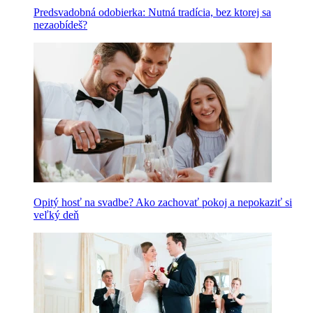
Predsvadobná odobierka: Nutná tradícia, bez ktorej sa
nezaobídeš?
Opitý hosť na svadbe? Ako zachovať pokoj a nepokaziť si
veľký deň