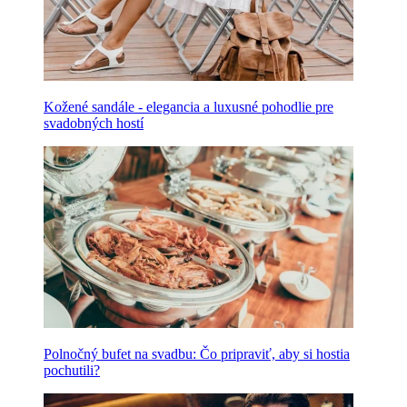
Kožené sandále - elegancia a luxusné pohodlie pre
svadobných hostí
Polnočný bufet na svadbu: Čo pripraviť, aby si hostia
pochutili?