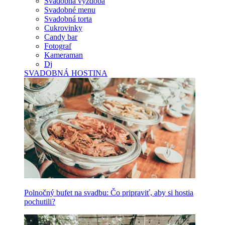
Svadobná výzdoba
Svadobné menu
Svadobná torta
Cukrovinky
Candy bar
Fotograf
Kameraman
Dj
SVADOBNÁ HOSTINA
Polnočný bufet na svadbu: Čo pripraviť, aby si hostia
pochutili?