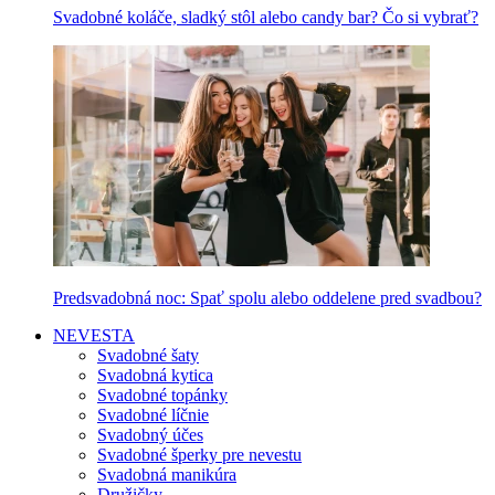
Svadobné koláče, sladký stôl alebo candy bar? Čo si vybrať?
Predsvadobná noc: Spať spolu alebo oddelene pred svadbou?
NEVESTA
Svadobné šaty
Svadobná kytica
Svadobné topánky
Svadobné líčnie
Svadobný účes
Svadobné šperky pre nevestu
Svadobná manikúra
Družičky