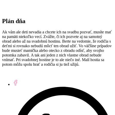
Plán dňa
Ak vám ale deti nevadia a chcete ich na svadbu pozvať, musíte mať
na pamäti niekoľko vecí. Zvážte, či ich pozvete aj na samotný
obrad alebo až na svadobnú hostinu. Berte na vedomie, že rodičia s
deťmi si rovnako nebudú môcť ten obrad užiť. Vo väčšine prípadov
bude musieť mamička alebo otecko z obradu odísť, aby svojho
potomka zabavil. A tak ani jeden z nich vlastne obrad nebude
vnímať. Pri svadobnej hostine je to ale niečo iné. Malí hostia sa
potom môžu spolu hrať a rodičia si ju tiež užijú.