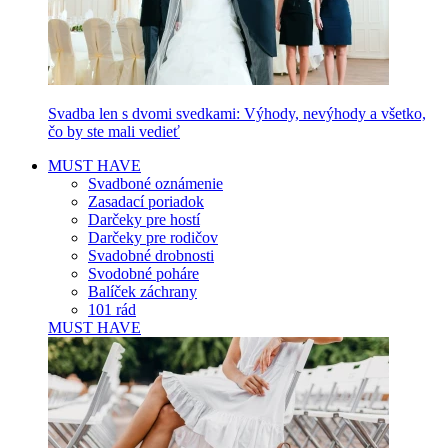
Svadba len s dvomi svedkami: Výhody, nevýhody a všetko,
čo by ste mali vedieť
MUST HAVE
Svadboné oznámenie
Zasadací poriadok
Darčeky pre hostí
Darčeky pre rodičov
Svadobné drobnosti
Svodobné poháre
Balíček záchrany
101 rád
MUST HAVE