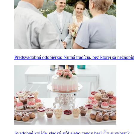
Predsvadobná odobierka: Nutná tradícia, bez ktorej sa nezaobí
Svadobné koláče, sladký stôl alebo candy bar? Čo si vybrať?