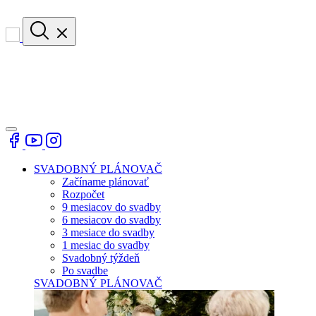
SVADOBNÝ PLÁNOVAČ
Začíname plánovať
Rozpočet
9 mesiacov do svadby
6 mesiacov do svadby
3 mesiace do svadby
1 mesiac do svadby
Svadobný týždeň
Po svadbe
SVADOBNÝ PLÁNOVAČ