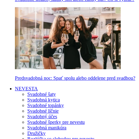
Predsvadobná noc: Spať spolu alebo oddelene pred svadbou?
NEVESTA
Svadobné šaty
Svadobná kytica
Svadobné topánky
Svadobné líčnie
Svadobný účes
Svadobné šperky pre nevestu
Svadobná manikúra
Družičky
Rozlúčka so slobodou pre nevestu