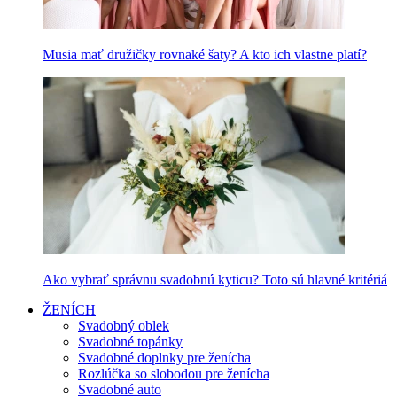
Musia mať družičky rovnaké šaty? A kto ich vlastne platí?
Ako vybrať správnu svadobnú kyticu? Toto sú hlavné kritériá
ŽENÍCH
Svadobný oblek
Svadobné topánky
Svadobné doplnky pre ženícha
Rozlúčka so slobodou pre ženícha
Svadobné auto