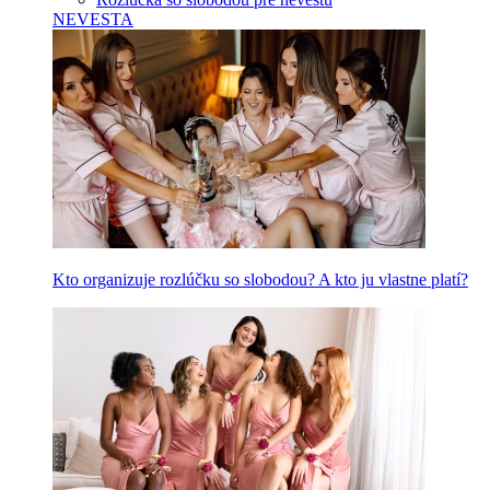
NEVESTA
Kto organizuje rozlúčku so slobodou? A kto ju vlastne platí?