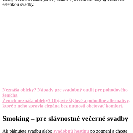
estetikou svadby.
Neznáša obleky? Nápady pre svadobný outfit pre pohodového
ženícha
Ženích neznáša obleky? Objavte štýlové a pohodlné alternatívy,
ktoré z neho spravia elegána bez nutnosti obetovať komfort.
Smoking – pre slávnostné večerné svadby
Ak plánujete svadbu alebo
svadobnú hostinu
po zotmení a chcete