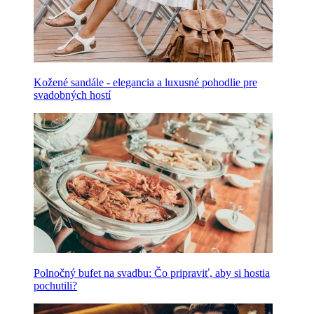
Kožené sandále - elegancia a luxusné pohodlie pre
svadobných hostí
Polnočný bufet na svadbu: Čo pripraviť, aby si hostia
pochutili?