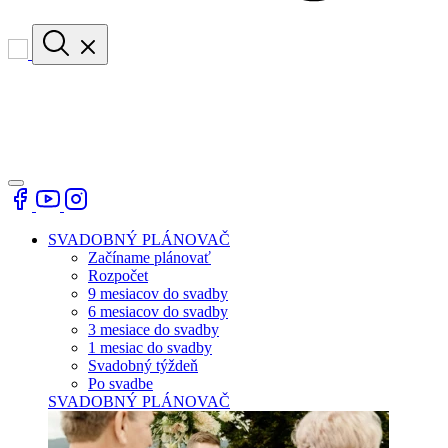
SVADOBNÝ PLÁNOVAČ
Začíname plánovať
Rozpočet
9 mesiacov do svadby
6 mesiacov do svadby
3 mesiace do svadby
1 mesiac do svadby
Svadobný týždeň
Po svadbe
SVADOBNÝ PLÁNOVAČ