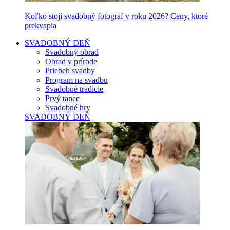
Koľko stojí svadobný fotograf v roku 2026? Ceny, ktoré
prekvapia
SVADOBNÝ DEŇ
Svadobný obrad
Obrad v prírode
Priebeh svadby
Program na svadbu
Svadobné tradície
Prvý tanec
Svadobné hry
SVADOBNÝ DEŇ