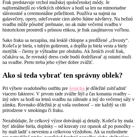
Frak predstavuje vrchol mužskej spoločenskej módy. Je
najformálnejší zo všetkých oblekov a hodí sa len na mimoriadne
slávnostné a ceremoniálne príležitosti. Používa sa najmä na
galavečery, opery, udeľovanie cien alebo štátne návštevy. Na bežnú
svadbu môže pôsobiť prehnane, no ak máte večernú svadbu v
historickom prostredí s prísnou etikou, je frak zaujímavou voľbou.
Sako fraku sa nezapína, má lesklé chlopne a predĺžené „chvosty“.
Košeľa je biela, s tuhým golierom, a dopĺňa ju biela vesta a biely
motýlik – čierny je výhradne pre obsluhu. Ak ženích zvolí frak,
očakáva sa, že rovnaký dress code budú dodržiavať aj ostatní muži
na svadbe. Preto treba jeho výber dobre zvážiť.
Ako si teda vybrať ten správny oblek?
Pri výbere svadobného outfitu pre
ženícha
je dôležité zohľadniť
viacero faktorov. V prvom rade zvážte štýl a čas konania svadby –
iný odev sa hodí na letnú svadbu na záhrade a iný do večernej sály v
zámku. Rovnako dôležitá je aj vaša osobnosť – nie každý sa cíti
prirodzene v smokingu či fraku.
Nezabúdajte, že celkový výzor dotvárajú aj detaily. Košeľa by mala
byť ideálne biela, doplnky – od kravaty cez opasok až po ponožky –
by mali ladiť s nevestou a celkovou výzdobou. Ak sa rozhodnete