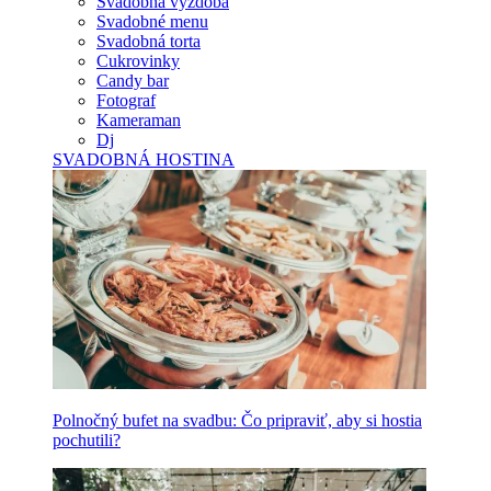
Svadobná výzdoba
Svadobné menu
Svadobná torta
Cukrovinky
Candy bar
Fotograf
Kameraman
Dj
SVADOBNÁ HOSTINA
Polnočný bufet na svadbu: Čo pripraviť, aby si hostia
pochutili?