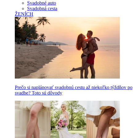
Svadobné auto
Svadobná cesta
ŽENÍCH
Prečo si naplánovať svadobnú cestu až niekoľko týždňov po
svadbe? Toto sú dôvody