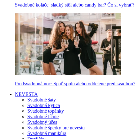
Svadobné koláče, sladký stôl alebo candy bar? Čo si vybrať?
Predsvadobná noc: Spať spolu alebo oddelene pred svadbou?
NEVESTA
Svadobné šaty
Svadobná kytica
Svadobné topánky
Svadobné líčnie
Svadobný účes
Svadobné šperky pre nevestu
Svadobná manikúra
Družičky