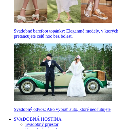
Svadobné barefoot topánky: Elegantné modely, v ktorých
pretancujete celú noc bez bolesti
Svadobný odvoz: Ako vybrať auto, ktoré neoľutujete
SVADOBNÁ HOSTINA
Svadobný priestor