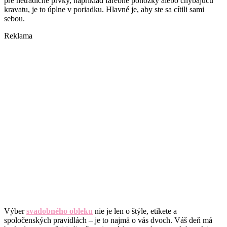
pre netradičné prvky, napríklad farebné ponožky alebo chýbajúcu
kravatu, je to úplne v poriadku. Hlavné je, aby ste sa cítili sami
sebou.
Reklama
Výber
svadobného obleku
nie je len o štýle, etikete a
spoločenských pravidlách – je to najmä o vás dvoch. Váš deň má