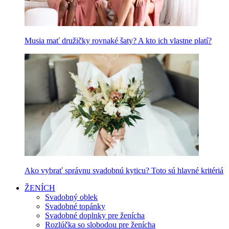
Musia mať družičky rovnaké šaty? A kto ich vlastne platí?
Ako vybrať správnu svadobnú kyticu? Toto sú hlavné kritériá
ŽENÍCH
Svadobný oblek
Svadobné topánky
Svadobné doplnky pre ženícha
Rozlúčka so slobodou pre ženícha