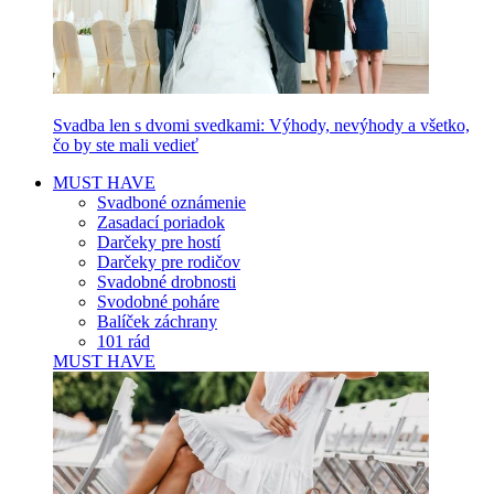
Svadba len s dvomi svedkami: Výhody, nevýhody a všetko,
čo by ste mali vedieť
MUST HAVE
Svadboné oznámenie
Zasadací poriadok
Darčeky pre hostí
Darčeky pre rodičov
Svadobné drobnosti
Svodobné poháre
Balíček záchrany
101 rád
MUST HAVE