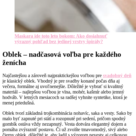
Maskara ide toto leto bokom: Ako dosiahnuť
výrazný pohľad bez jedinej vrstvy špirály?
Oblek – nadčasová voľba pre každého
ženícha
Najčastejšou a zároveň najpraktickejšou voľbou pre
svadobný deň
je klasický oblek. Vhodný je pre svadby konané počas dňa aj
večera, formálne aj uvoľnenejšie. Dôležité je vybrať si kvalitný
materiál – najlepšou voľbou je vlna, mohér, kašmír alebo jemný
hodváb. V letných mesiacoch sa radšej vyhnite syntetike, ktorá je
menej priedušná.
Oblek tvorí základná trojkombinácia nohavíc, saka a vesty. Sako by
malo byť zapnuté pri státí a rozopnuté pri sedení, pričom spodný
gombík ostáva vždy nezapnutý. Vesta dotvára elegantný dojem a
pomáha zvýrazniť postavu. Či už zvolíte tmavomodrý, sivý alebo
čierny oblek, dôležité je, aby ladil s výzorom nevesty aj celkovou