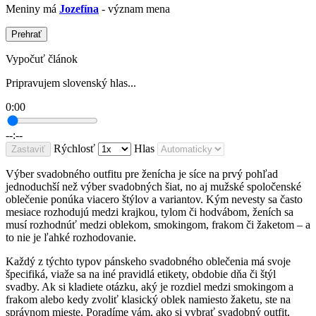
Meniny má
Jozefína
- význam mena
Prehrať
Vypočuť článok
Pripravujem slovenský hlas...
0:00
--:--
Rýchlosť
Hlas
Zastaviť
Výber svadobného outfitu pre ženícha je síce na prvý pohľad
jednoduchší než výber svadobných šiat, no aj mužské spoločenské
oblečenie ponúka viacero štýlov a variantov. Kým nevesty sa často
mesiace rozhodujú medzi krajkou, tylom či hodvábom, ženích sa
musí rozhodnúť medzi oblekom, smokingom, frakom či žaketom – a
to nie je ľahké rozhodovanie.
Každý z týchto typov pánskeho svadobného oblečenia má svoje
špecifiká, viaže sa na iné pravidlá etikety, obdobie dňa či štýl
svadby. Ak si kladiete otázku, aký je rozdiel medzi smokingom a
frakom alebo kedy zvoliť klasický oblek namiesto žaketu, ste na
správnom mieste. Poradíme vám, ako si vybrať svadobný outfit,