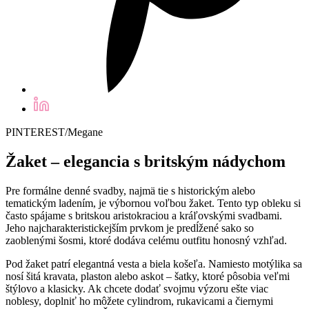
PINTEREST/Megane
Žaket – elegancia s britským nádychom
Pre formálne denné svadby, najmä tie s historickým alebo
tematickým ladením, je výbornou voľbou žaket. Tento typ obleku si
často spájame s britskou aristokraciou a kráľovskými svadbami.
Jeho najcharakteristickejším prvkom je predĺžené sako so
zaoblenými šosmi, ktoré dodáva celému outfitu honosný vzhľad.
Pod žaket patrí elegantná vesta a biela košeľa. Namiesto motýlika sa
nosí šitá kravata, plaston alebo askot – šatky, ktoré pôsobia veľmi
štýlovo a klasicky. Ak chcete dodať svojmu výzoru ešte viac
noblesy, doplniť ho môžete cylindrom, rukavicami a čiernymi