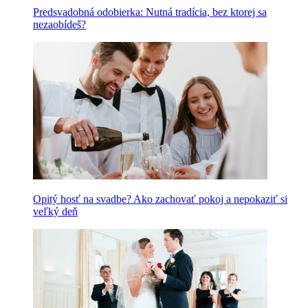
Predsvadobná odobierka: Nutná tradícia, bez ktorej sa
nezaobídeš?
Opitý hosť na svadbe? Ako zachovať pokoj a nepokaziť si
veľký deň