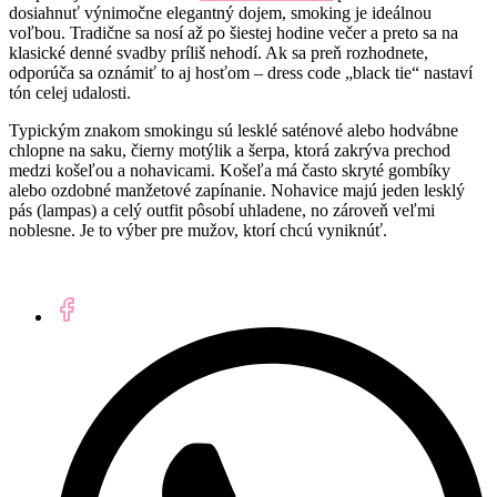
dosiahnuť výnimočne elegantný dojem, smoking je ideálnou
voľbou. Tradične sa nosí až po šiestej hodine večer a preto sa na
klasické denné svadby príliš nehodí. Ak sa preň rozhodnete,
odporúča sa oznámiť to aj hosťom – dress code „black tie“ nastaví
tón celej udalosti.
Typickým znakom smokingu sú lesklé saténové alebo hodvábne
chlopne na saku, čierny motýlik a šerpa, ktorá zakrýva prechod
medzi košeľou a nohavicami. Košeľa má často skryté gombíky
alebo ozdobné manžetové zapínanie. Nohavice majú jeden lesklý
pás (lampas) a celý outfit pôsobí uhladene, no zároveň veľmi
noblesne. Je to výber pre mužov, ktorí chcú vyniknúť.