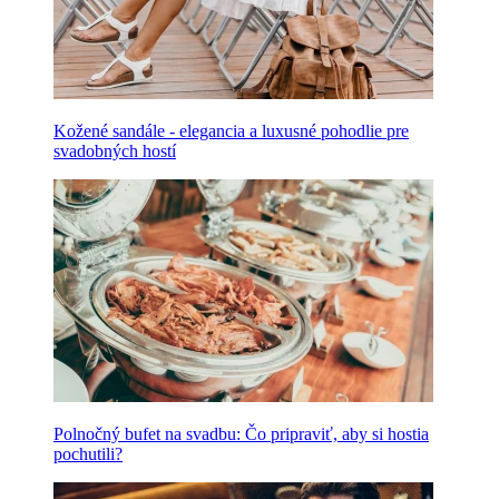
Kožené sandále - elegancia a luxusné pohodlie pre
svadobných hostí
Polnočný bufet na svadbu: Čo pripraviť, aby si hostia
pochutili?