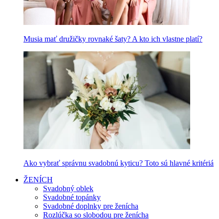
Musia mať družičky rovnaké šaty? A kto ich vlastne platí?
Ako vybrať správnu svadobnú kyticu? Toto sú hlavné kritériá
ŽENÍCH
Svadobný oblek
Svadobné topánky
Svadobné doplnky pre ženícha
Rozlúčka so slobodou pre ženícha