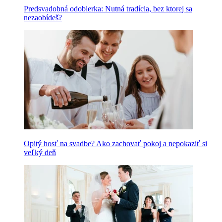
Predsvadobná odobierka: Nutná tradícia, bez ktorej sa
nezaobídeš?
Opitý hosť na svadbe? Ako zachovať pokoj a nepokaziť si
veľký deň