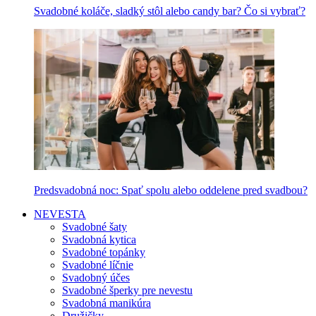
Svadobné koláče, sladký stôl alebo candy bar? Čo si vybrať?
Predsvadobná noc: Spať spolu alebo oddelene pred svadbou?
NEVESTA
Svadobné šaty
Svadobná kytica
Svadobné topánky
Svadobné líčnie
Svadobný účes
Svadobné šperky pre nevestu
Svadobná manikúra
Družičky