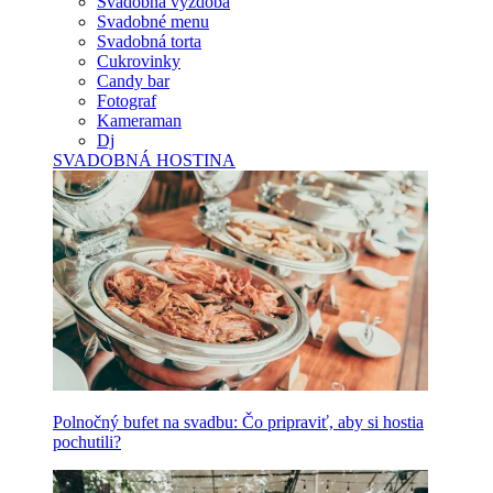
Svadobná výzdoba
Svadobné menu
Svadobná torta
Cukrovinky
Candy bar
Fotograf
Kameraman
Dj
SVADOBNÁ HOSTINA
Polnočný bufet na svadbu: Čo pripraviť, aby si hostia
pochutili?