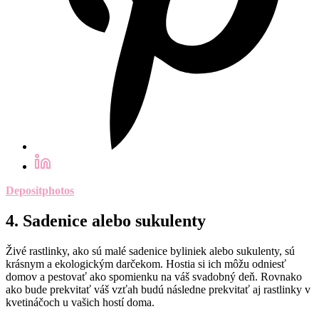
Depositphotos
4. Sadenice alebo sukulenty
Živ
é
rastlinky, ako sú mal
é
sadenice byliniek alebo sukulenty, sú
krásnym a ekologický
m darč
ekom. Hostia si ich môžu odniesť
domov a pestovať ako spomienku na váš svadobný deň. Rovnako
ako bude prekvitať váš vzťah budú následne prekvitať aj rastlinky v
kvetináčoch u vašich hostí doma.