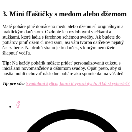
3. Mini fľaštičky s medom alebo džemom
Mal
é
poháre pln
é
domáceho medu alebo džemu sú
origin
álnym a
praktický
m darč
ekom. Ozdobte ich ozdobný
mi vieč
kami a
stužkami, ktor
é
ladia s farebnou sch
é
mou svadby. Ak budete do
pohárov plniť džem či med sami, asi vám tvorba darčekov nejaký
čas zaberie. Na druhú stranu je to darček, s ktorým nemôžete
šliapnuť vedľ
a.
Tip:
Na každý pohárik môžete pridať personalizovanú etiketu s
iniciálami novomanželov a dátumom svadby. Opäť preto, aby si
hostia mohli uchovať následne poháre ako spomienku na váš deň.
Tip pre vás:
Svadobná kytica, ktorá ti vyrazí dych: Akú si vyberieš?