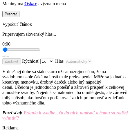
Meniny má
Oskar
- význam mena
Prehrať
Vypočuť článok
Pripravujem slovenský hlas...
0:00
--:--
Rýchlosť
Hlas
Zastaviť
V dnešnej dobe sa stalo skoro už samozrejmosťou, že na
svadobnom stole čaká
na host
í mal
é
prekvapenie. Môže sa jednať o
kreatívnu menovku, drobný darček alebo iný nápaditý
detail.
Účelom je jednoducho potešiť a zároveň prispieť k celkovej
atmosf
é
re svadby. Nejedná sa nakoniec iba o mil
é
gesto, ale zároveň
milý spôsob, ako hosťom poďakovať za ich prítomnosť a zdieľanie
tohto významn
é
ho d
ň
a.
Pozri si aj:
Priania k svadbe - čo do nich napísať a čomu sa radšej
vyhnúť?
Reklama