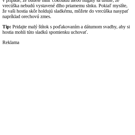
v prípade, že budete baliť čokoládu alebo nugáty sa uistite, že
vrecúška nebudú vystaven
é
dlho priamemu slnku. Pokiaľ myslíte,
ž
e va
ši hostia skôr holdujú sladk
é
mu, môžete do vrecúška nasypať
napríklad orechovú zmes.
Tip:
Pridajte malý štítok s poďakovaní
m a d
átumom svadby, aby si
hostia mohli túto sladkú spomienku uchovať.
Reklama