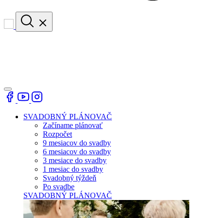
SVADOBNÝ PLÁNOVAČ
Začíname plánovať
Rozpočet
9 mesiacov do svadby
6 mesiacov do svadby
3 mesiace do svadby
1 mesiac do svadby
Svadobný týždeň
Po svadbe
SVADOBNÝ PLÁNOVAČ