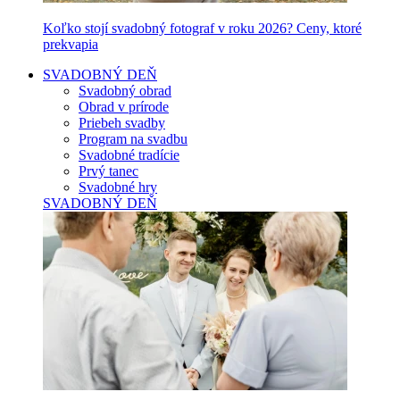
Koľko stojí svadobný fotograf v roku 2026? Ceny, ktoré
prekvapia
SVADOBNÝ DEŇ
Svadobný obrad
Obrad v prírode
Priebeh svadby
Program na svadbu
Svadobné tradície
Prvý tanec
Svadobné hry
SVADOBNÝ DEŇ