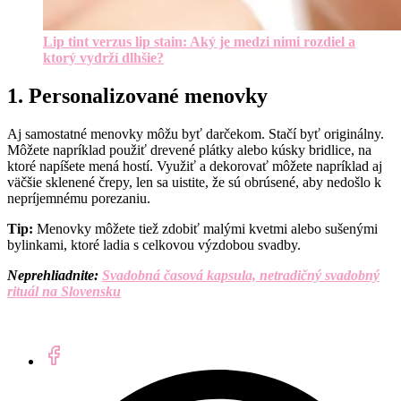
Lip tint verzus lip stain: Aký je medzi nimi rozdiel a
ktorý vydrží dlhšie?
1. Personalizovan
é
menovky
Aj samostatn
é
menovky môžu byť darčekom. Stačí byť
origin
álny.
Môžete napríklad použiť dreven
é
plátky alebo kúsky bridlice, na
ktor
é
napíšete mená hostí. Využiť a dekorovať môžete napríklad aj
väčšie sklenené črepy, len sa uistite, že sú
obr
úsen
é
, aby nedošlo k
nepríjemn
é
mu porezaniu.
Tip:
Menovky môž
ete tie
ž zdobiť malými kvetmi alebo sušenými
bylinkami, ktor
é
ladia s celkovou výzdobou svadby.
Neprehliadnite:
Svadobná časová kapsula, netradičný svadobný
rituál na Slovensku