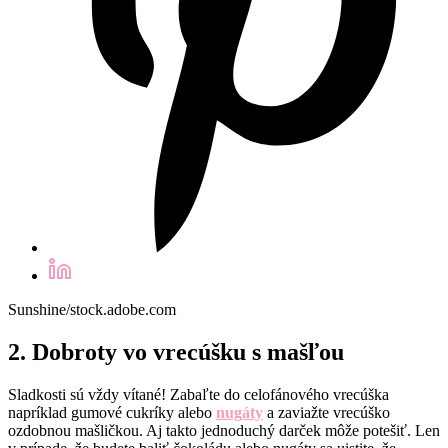
Sunshine/stock.adobe.com
2. Dobroty vo vrecúšku s mašľ
ou
Sladkosti sú vždy vítan
é
! Zabaľ
te do celof
ánov
é
ho vrecúška
napríklad gumov
é
cukríky alebo
nug
á
ty
a zaviažte vrecúško
ozdobnou mašličkou. Aj takto jednoduchý darček môž
e pote
šiť. Len