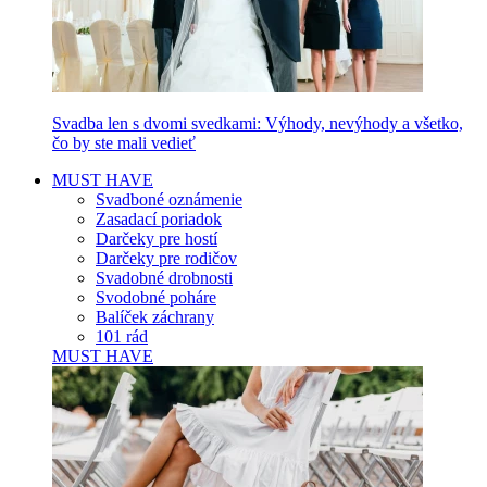
Svadba len s dvomi svedkami: Výhody, nevýhody a všetko,
čo by ste mali vedieť
MUST HAVE
Svadboné oznámenie
Zasadací poriadok
Darčeky pre hostí
Darčeky pre rodičov
Svadobné drobnosti
Svodobné poháre
Balíček záchrany
101 rád
MUST HAVE