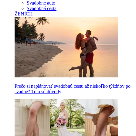
Svadobné auto
Svadobná cesta
ŽENÍCH
Prečo si naplánovať svadobnú cestu až niekoľko týždňov po
svadbe? Toto sú dôvody