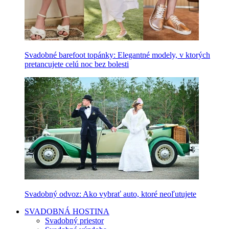
Svadobné barefoot topánky: Elegantné modely, v ktorých
pretancujete celú noc bez bolesti
Svadobný odvoz: Ako vybrať auto, ktoré neoľutujete
SVADOBNÁ HOSTINA
Svadobný priestor