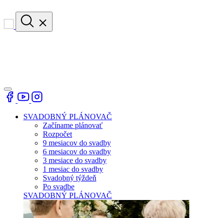
SVADOBNÝ PLÁNOVAČ
Začíname plánovať
Rozpočet
9 mesiacov do svadby
6 mesiacov do svadby
3 mesiace do svadby
1 mesiac do svadby
Svadobný týždeň
Po svadbe
SVADOBNÝ PLÁNOVAČ