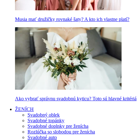
Musia mať družičky rovnaké šaty? A kto ich vlastne platí?
Ako vybrať správnu svadobnú kyticu? Toto sú hlavné kritériá
ŽENÍCH
Svadobný oblek
Svadobné topánky
Svadobné doplnky pre ženícha
Rozlúčka so slobodou pre ženícha
Svadobné auto