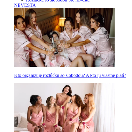
NEVESTA
Kto organizuje rozlúčku so slobodou? A kto ju vlastne platí?