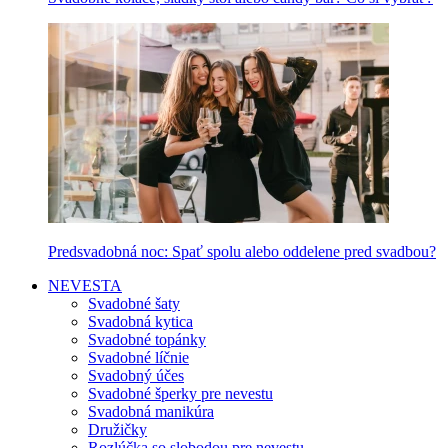
Predsvadobná noc: Spať spolu alebo oddelene pred svadbou?
NEVESTA
Svadobné šaty
Svadobná kytica
Svadobné topánky
Svadobné líčnie
Svadobný účes
Svadobné šperky pre nevestu
Svadobná manikúra
Družičky
Rozlúčka so slobodou pre nevestu