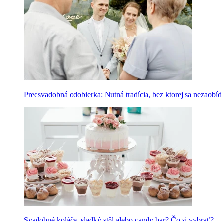
Predsvadobná odobierka: Nutná tradícia, bez ktorej sa nezaobí
Svadobné koláče, sladký stôl alebo candy bar? Čo si vybrať?