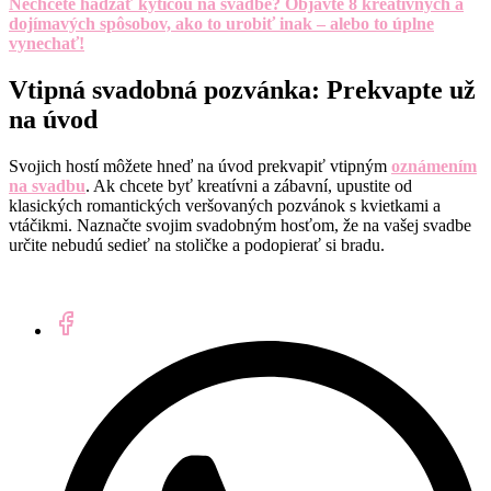
Nechcete hádzať kyticou na svadbe? Objavte 8 kreatívnych a
dojímavých spôsobov, ako to urobiť inak – alebo to úplne
vynechať!
Vtipná svadobná pozvánka: Prekvapte už
na úvod
Svojich hostí môžete hneď na úvod prekvapiť vtipným
oznámením
na svadbu
. Ak chcete byť kreatívni a zábavní, upustite od
klasických romantických veršovaných pozvánok s kvietkami a
vtáčikmi. Naznačte svojim svadobným hosťom, že na vašej svadbe
určite nebudú sedieť na stoličke a podopierať si bradu.