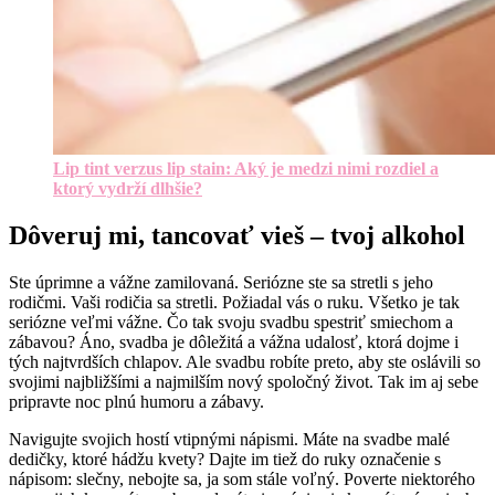
Lip tint verzus lip stain: Aký je medzi nimi rozdiel a
ktorý vydrží dlhšie?
Dôveruj mi, tancovať vieš – tvoj alkohol
Ste úprimne a vážne zamilovaná. Seriózne ste sa stretli s jeho
rodičmi. Vaši rodičia sa stretli. Požiadal vás o ruku. Všetko je tak
seriózne veľmi vážne. Čo tak svoju svadbu spestriť smiechom a
zábavou? Áno, svadba je dôležitá a vážna udalosť, ktorá dojme i
tých najtvrdších chlapov. Ale svadbu robíte preto, aby ste oslávili so
svojimi najbližšími a najmilším nový spoločný život. Tak im aj sebe
pripravte noc plnú humoru a zábavy.
Navigujte svojich hostí vtipnými nápismi. Máte na svadbe malé
dedičky, ktoré hádžu kvety? Dajte im tiež do ruky označenie s
nápisom: slečny, nebojte sa, ja som stále voľný. Poverte niektorého