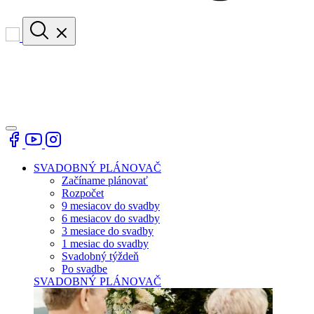
SVADOBNÝ PLÁNOVAČ
Začíname plánovať
Rozpočet
9 mesiacov do svadby
6 mesiacov do svadby
3 mesiace do svadby
1 mesiac do svadby
Svadobný týždeň
Po svadbe
SVADOBNÝ PLÁNOVAČ