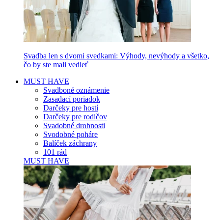
Svadba len s dvomi svedkami: Výhody, nevýhody a všetko,
čo by ste mali vedieť
MUST HAVE
Svadboné oznámenie
Zasadací poriadok
Darčeky pre hostí
Darčeky pre rodičov
Svadobné drobnosti
Svodobné poháre
Balíček záchrany
101 rád
MUST HAVE