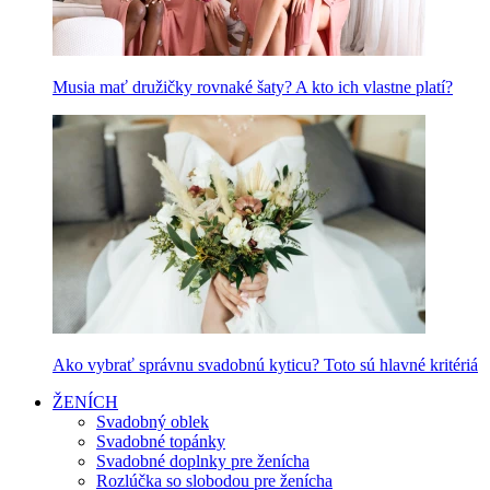
Musia mať družičky rovnaké šaty? A kto ich vlastne platí?
Ako vybrať správnu svadobnú kyticu? Toto sú hlavné kritériá
ŽENÍCH
Svadobný oblek
Svadobné topánky
Svadobné doplnky pre ženícha
Rozlúčka so slobodou pre ženícha