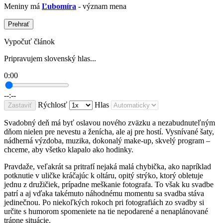
Meniny má
Ľubomíra
- význam mena
Prehrať
Vypočuť článok
Pripravujem slovenský hlas...
0:00
--:--
Rýchlosť
Hlas
Zastaviť
Svadobný deň má byť oslavou nového zväzku a nezabudnuteľným
dňom nielen pre nevestu a ženícha, ale aj pre hostí. Vysnívané šaty,
nádherná výzdoba, muzika, dokonalý make-up, skvelý program –
chceme, aby všetko klapalo ako hodinky.
Pravdaže, veľakrát sa pritrafí nejaká malá chybička, ako napríklad
potknutie v uličke kráčajúc k oltáru, opitý strýko, ktorý obletuje
jednu z družičiek, prípadne meškanie fotografa. To však ku svadbe
patrí a aj vďaka takémuto náhodnému momentu sa svadba stáva
jedinečnou. Po niekoľkých rokoch pri fotografiách zo svadby si
určite s humorom spomeniete na tie nepodarené a nenaplánované
trápne situácie.