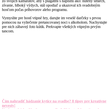
zo svojich kamarátov, aby s plagátmi s nápismi ako: nútený smiech,
zívanie, hlboký výdych, stál opodiaľ a ukazoval ich svadobným
hosťom počas príhovorov alebo programu.
Vymyslite pre hostí vtipné hry, darujte im veselé darčeky s prvou
pomocou na vyliečenie pretancovanej noci s alkoholom. Nachystajte
pre nich zábavný foto kútik. Prekvapte všetkých vtipným prvým
tancom.
Čím nahradiť hádzanie kytice na svadbe? 8 tipov pre kreatívne
nevesty!