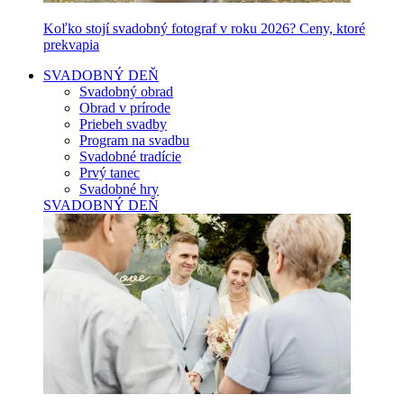
Koľko stojí svadobný fotograf v roku 2026? Ceny, ktoré
prekvapia
SVADOBNÝ DEŇ
Svadobný obrad
Obrad v prírode
Priebeh svadby
Program na svadbu
Svadobné tradície
Prvý tanec
Svadobné hry
SVADOBNÝ DEŇ