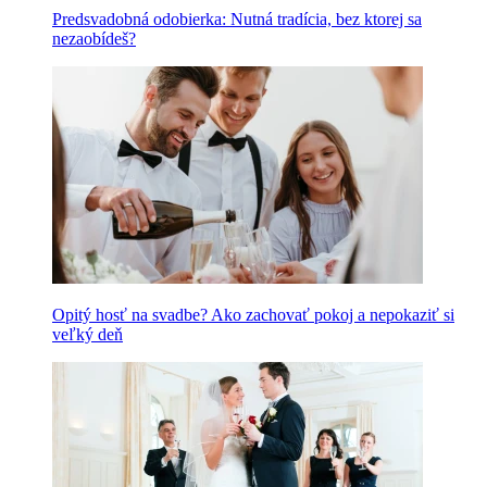
Predsvadobná odobierka: Nutná tradícia, bez ktorej sa
nezaobídeš?
Opitý hosť na svadbe? Ako zachovať pokoj a nepokaziť si
veľký deň