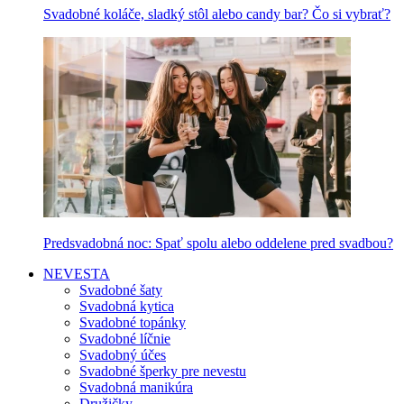
Svadobné koláče, sladký stôl alebo candy bar? Čo si vybrať?
Predsvadobná noc: Spať spolu alebo oddelene pred svadbou?
NEVESTA
Svadobné šaty
Svadobná kytica
Svadobné topánky
Svadobné líčnie
Svadobný účes
Svadobné šperky pre nevestu
Svadobná manikúra
Družičky