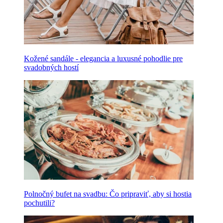
Kožené sandále - elegancia a luxusné pohodlie pre
svadobných hostí
Polnočný bufet na svadbu: Čo pripraviť, aby si hostia
pochutili?