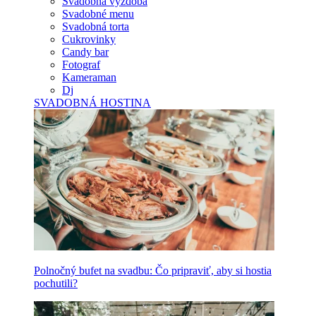
Svadobná výzdoba
Svadobné menu
Svadobná torta
Cukrovinky
Candy bar
Fotograf
Kameraman
Dj
SVADOBNÁ HOSTINA
Polnočný bufet na svadbu: Čo pripraviť, aby si hostia
pochutili?