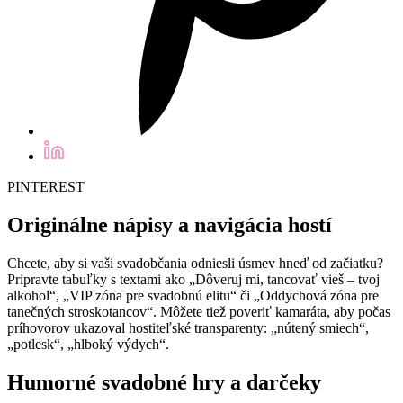
PINTEREST
Originálne nápisy a navigácia hostí
Chcete, aby si vaši svadobčania odniesli úsmev hneď od začiatku?
Pripravte tabuľky s textami ako „Dôveruj mi, tancovať vieš – tvoj
alkohol“, „VIP zóna pre svadobnú elitu“ či „Oddychová zóna pre
tanečných stroskotancov“. Môžete tiež poveriť kamaráta, aby počas
príhovorov ukazoval hostiteľské transparenty: „nútený smiech“,
„potlesk“, „hlboký výdych“.
Humorné svadobné hry a darčeky