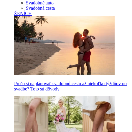
Svadobné auto
Svadobná cesta
ŽENÍCH
Prečo si naplánovať svadobnú cestu až niekoľko týždňov po
svadbe? Toto sú dôvody