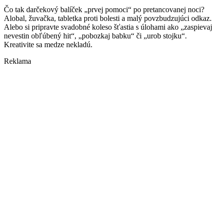
Čo tak darčekový balíček „prvej pomoci“ po pretancovanej noci?
Alobal, žuvačka, tabletka proti bolesti a malý povzbudzujúci odkaz.
Alebo si pripravte svadobné koleso šťastia s úlohami ako „zaspievaj
nevestin obľúbený hit“, „pobozkaj babku“ či „urob stojku“.
Kreativite sa medze nekladú.
Reklama